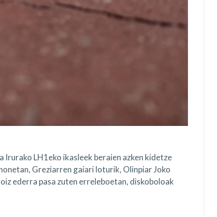
a Irurako LH1eko ikasleek beraien azken kidetze
onetan, Greziarren gaiari loturik, Olinpiar Joko
 Goiz ederra pasa zuten erreleboetan, diskoboloak