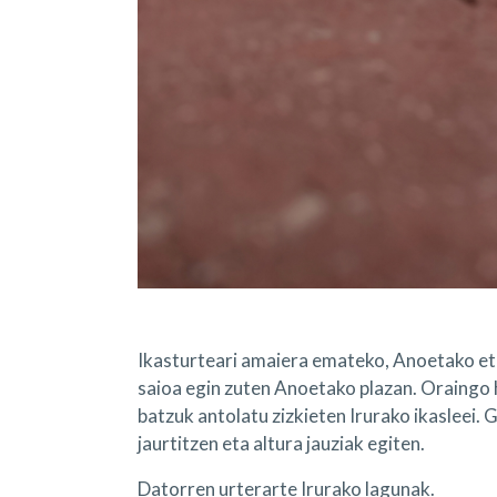
Ikasturteari amaiera emateko, Anoetako et
saioa egin zuten Anoetako plazan. Oraingo h
batzuk antolatu zizkieten Irurako ikasleei.
jaurtitzen eta altura jauziak egiten.
Datorren urterarte Irurako lagunak.