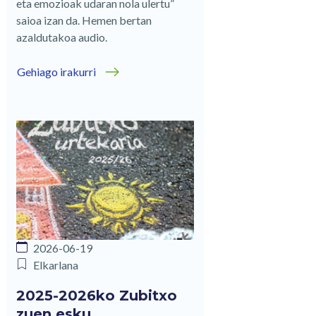
eta emozioak udaran nola ulertu”
saioa izan da. Hemen bertan
azaldutakoa audio.
Gehiago irakurri
2026-06-19
Elkarlana
2025-2026ko Zubitxo
zuen esku