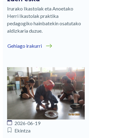
Irurako Ikastolak eta Anoetako
Herri Ikastolak praktika
pedagogiko hainbatekin osatutako
aldizkaria duzue.
Gehiago irakurri
2026-06-19
Ekintza