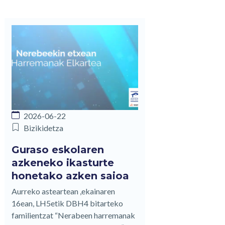
2026-06-22
Bizikidetza
Guraso eskolaren
azkeneko ikasturte
honetako azken saioa
Aurreko asteartean ,ekainaren
16ean, LH5etik DBH4 bitarteko
familientzat “Nerabeen harremanak