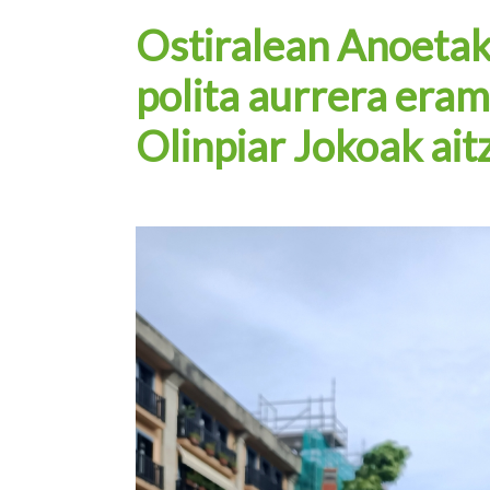
Ostiralean Anoetak
polita aurrera era
Olinpiar Jokoak ait