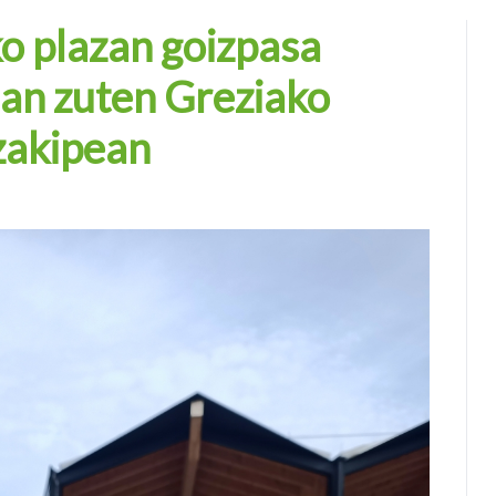
o plazan goizpasa
man zuten Greziako
zakipean