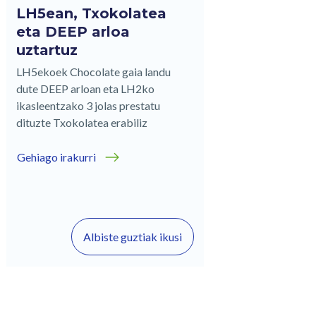
LH5ean, Txokolatea
eta DEEP arloa
uztartuz
LH5ekoek Chocolate gaia landu
dute DEEP arloan eta LH2ko
ikasleentzako 3 jolas prestatu
dituzte Txokolatea erabiliz
Gehiago irakurri
Albiste guztiak ikusi