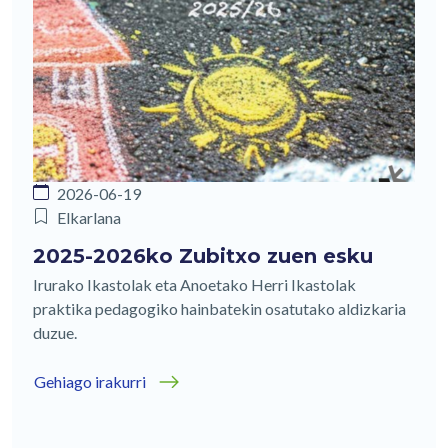
2026-06-19
Elkarlana
2025-2026ko Zubitxo zuen esku
Irurako Ikastolak eta Anoetako Herri Ikastolak
praktika pedagogiko hainbatekin osatutako aldizkaria
duzue.
Gehiago irakurri