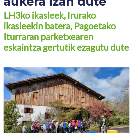
aukera izan dute
LH3ko ikasleek, Irurako
ikasleekin batera, Pagoetako
Iturraran parketxearen
eskaintza gertutik ezagutu dute