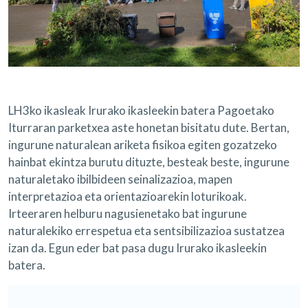
LH3ko ikasleak Irurako ikasleekin batera Pagoetako
Iturraran parketxea aste honetan bisitatu dute. Bertan,
ingurune naturalean ariketa fisikoa egiten gozatzeko
hainbat ekintza burutu dituzte, besteak beste, ingurune
naturaletako ibilbideen seinalizazioa, mapen
interpretazioa eta orientazioarekin loturikoak.
Irteeraren helburu nagusienetako bat ingurune
naturalekiko errespetua eta sentsibilizazioa sustatzea
izan da. Egun eder bat pasa dugu Irurako ikasleekin
batera.