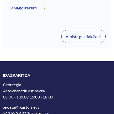
Gehiago irakurri
Albiste guztiak ikusi
IDAZKARITZA
Ordutegia
Astelehenetik ostiralera
08:00 - 13:00 / 15:00 - 18:00
anoeta@ikastola.eus
943 65 29 32
(Idazkaritza)