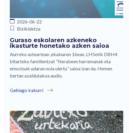
2026-06-22
Bizikidetza
Guraso eskolaren azkeneko
ikasturte honetako azken saioa
Aurreko asteartean ,ekainaren 16ean, LH5etik DBH4
bitarteko familientzat “Nerabeen harremanak eta
emozioak udaran nola ulertu” saioa izan da. Hemen
bertan azaldutakoa audio.
Gehiago irakurri