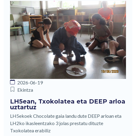
2026-06-19
Ekintza
LH5ean, Txokolatea eta DEEP arloa
uztartuz
LH5ekoek Chocolate gaia landu dute DEEP arloan eta
LH2ko ikasleentzako 3 jolas prestatu dituzte
Txokolatea erabiliz