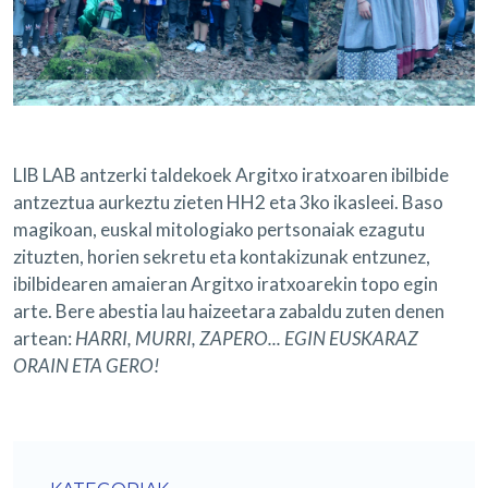
LIB LAB antzerki taldekoek Argitxo iratxoaren ibilbide
antzeztua aurkeztu zieten HH2 eta 3ko ikasleei. Baso
magikoan, euskal mitologiako pertsonaiak ezagutu
zituzten, horien sekretu eta kontakizunak entzunez,
ibilbidearen amaieran Argitxo iratxoarekin topo egin
arte. Bere abestia lau haizeetara zabaldu zuten denen
artean:
HARRI, MURRI, ZAPERO... EGIN EUSKARAZ
ORAIN ETA GERO!