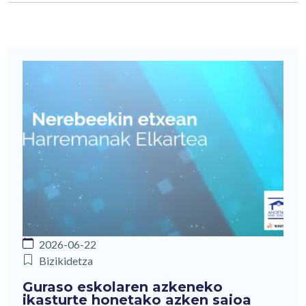
2026-06-22
Bizikidetza
Guraso eskolaren azkeneko
ikasturte honetako azken saioa