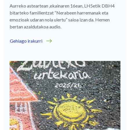
Aurreko asteartean ,ekainaren 16ean, LH5etik DBH4
bitarteko familientzat “Nerabeen harremanak eta
emozioak udaran nola ulertu” saioa izan da. Hemen
bertan azaldutakoa audio.
Gehiago irakurri