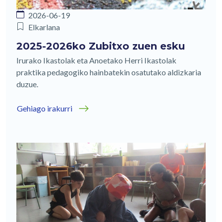
2026-06-19
Elkarlana
2025-2026ko Zubitxo zuen esku
Irurako Ikastolak eta Anoetako Herri Ikastolak
praktika pedagogiko hainbatekin osatutako aldizkaria
duzue.
Gehiago irakurri