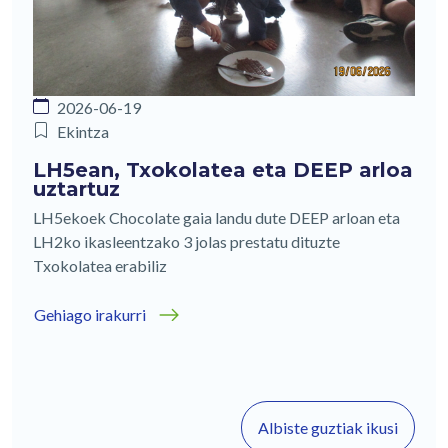
2026-06-19
Ekintza
LH5ean, Txokolatea eta DEEP arloa
uztartuz
LH5ekoek Chocolate gaia landu dute DEEP arloan eta
LH2ko ikasleentzako 3 jolas prestatu dituzte
Txokolatea erabiliz
Gehiago irakurri
Albiste guztiak ikusi