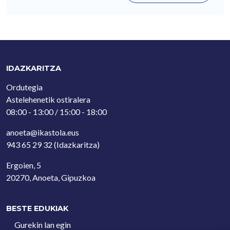
IDAZKARITZA
Ordutegia
Astelehenetik ostiralera
08:00 - 13:00 / 15:00 - 18:00
anoeta@ikastola.eus
943 65 29 32
(Idazkaritza)
Ergoien, 5
20270, Anoeta, Gipuzkoa
BESTE EDUKIAK
Gurekin lan egin