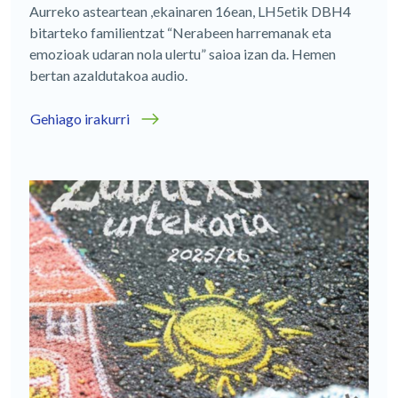
Aurreko asteartean ,ekainaren 16ean, LH5etik DBH4
bitarteko familientzat “Nerabeen harremanak eta
emozioak udaran nola ulertu” saioa izan da. Hemen
bertan azaldutakoa audio.
Gehiago irakurri