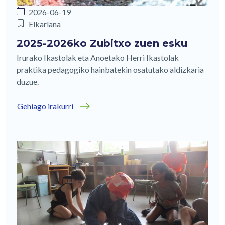
2026-06-19
Elkarlana
2025-2026ko Zubitxo zuen esku
Irurako Ikastolak eta Anoetako Herri Ikastolak
praktika pedagogiko hainbatekin osatutako aldizkaria
duzue.
Gehiago irakurri