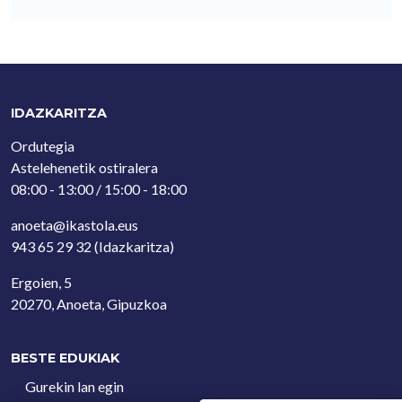
IDAZKARITZA
Ordutegia
Astelehenetik ostiralera
08:00 - 13:00 / 15:00 - 18:00
anoeta@ikastola.eus
943 65 29 32
(Idazkaritza)
Ergoien, 5
20270, Anoeta, Gipuzkoa
BESTE EDUKIAK
Gurekin lan egin