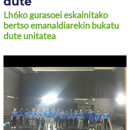
dute
Lh6ko gurasoei eskainitako
bertso emanaldiarekin bukatu
dute unitatea