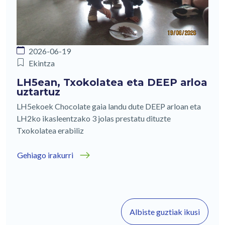
2026-06-19
Ekintza
LH5ean, Txokolatea eta DEEP arloa
uztartuz
LH5ekoek Chocolate gaia landu dute DEEP arloan eta
LH2ko ikasleentzako 3 jolas prestatu dituzte
Txokolatea erabiliz
Gehiago irakurri
Albiste guztiak ikusi