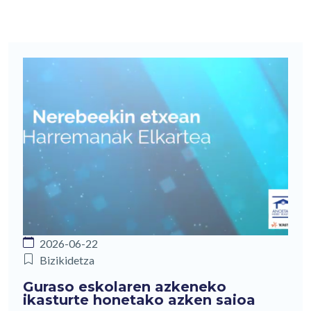
2026-06-22
Bizikidetza
Guraso eskolaren azkeneko
ikasturte honetako azken saioa