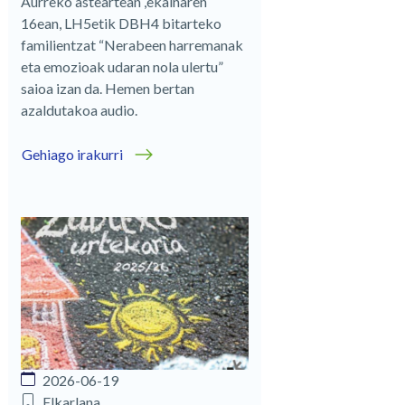
Aurreko asteartean ,ekainaren
16ean, LH5etik DBH4 bitarteko
familientzat “Nerabeen harremanak
eta emozioak udaran nola ulertu”
saioa izan da. Hemen bertan
azaldutakoa audio.
Gehiago irakurri
2026-06-19
Elkarlana