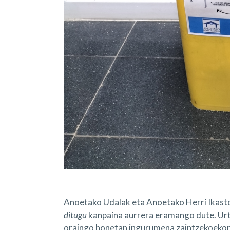
Anoetako Udalak eta Anoetako Herri Ikast
ditugu
kanpaina aurrera eramango dute. Urte
oraingo honetan ingurumena zaintzekoekono