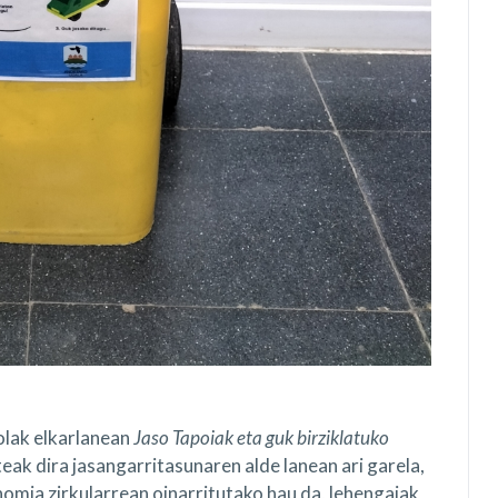
olak
elkarlanean
Jaso Tapoiak eta guk birziklatuko
ak dira jasangarritasunaren alde lanean ari garela,
mia zirkularrean oinarritutako hau da, lehengaiak