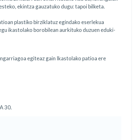
steko, ekintza gauzatuko dugu: tapoi bilketa.
atioan plastiko birziklatuz egindako eserlekua
tegu ikastolako borobilean aurkituko duzuen eduki-
ngarriagoa egiteaz gain Ikastolako patioa ere
 30.