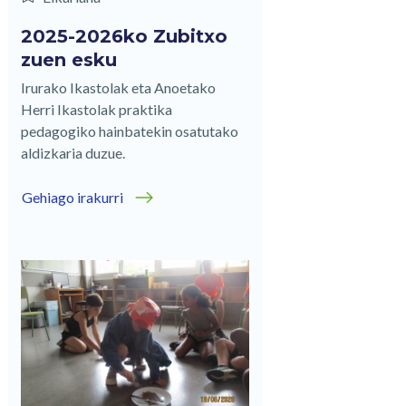
2025-2026ko Zubitxo
zuen esku
Irurako Ikastolak eta Anoetako
Herri Ikastolak praktika
pedagogiko hainbatekin osatutako
aldizkaria duzue.
Gehiago irakurri