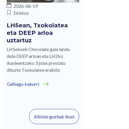
2026-06-19
Ekintza
LH5ean, Txokolatea
eta DEEP arloa
uztartuz
LH5ekoek Chocolate gaia landu
dute DEEP arloan eta LH2ko
ikasleentzako 3 jolas prestatu
dituzte Txokolatea erabiliz
Gehiago irakurri
Albiste guztiak ikusi