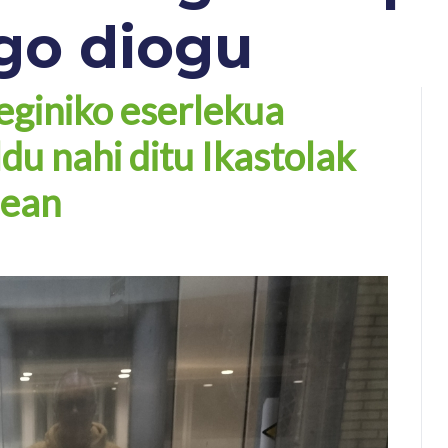
go diogu
 eginiko eserlekua
ldu nahi ditu Ikastolak
nean