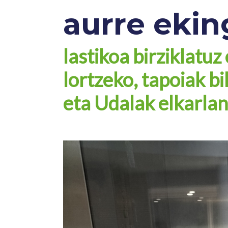
aurre ekin
lastikoa birziklatuz
lortzeko, tapoiak bi
eta Udalak elkarla