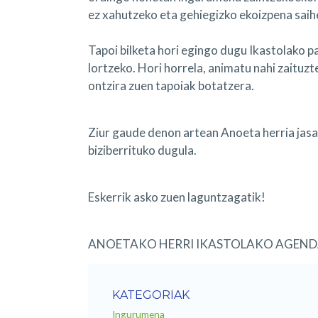
ez xahutzeko eta gehiegizko ekoizpena saihe
Tapoi bilketa hori egingo dugu Ikastolako p
lortzeko. Hori horrela, animatu nahi zaituz
ontzira zuen tapoiak botatzera.
Ziur gaude denon artean Anoeta herria jasa
biziberrituko dugula.
Eskerrik asko zuen laguntzagatik!
ANOETAKO HERRI IKASTOLAKO AGENDA
KATEGORIAK
Ingurumena