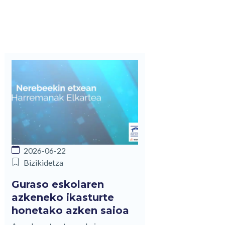
2026-06-22
Bizikidetza
Guraso eskolaren
azkeneko ikasturte
honetako azken saioa