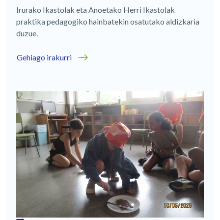
Irurako Ikastolak eta Anoetako Herri Ikastolak
praktika pedagogiko hainbatekin osatutako aldizkaria
duzue.
Gehiago irakurri