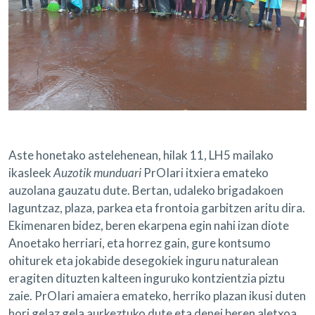
Aste honetako astelehenean, hilak 11, LH5 mailako
ikasleek
Auzotik munduari
PrOIari itxiera emateko
auzolana gauzatu dute. Bertan, udaleko brigadakoen
laguntzaz, plaza, parkea eta frontoia garbitzen aritu dira.
Ekimenaren bidez, beren ekarpena egin nahi izan diote
Anoetako herriari, eta horrez gain, gure kontsumo
ohiturek eta jokabide desegokiek inguru naturalean
eragiten dituzten kalteen inguruko kontzientzia piztu
zaie. PrOIari amaiera emateko, herriko plazan ikusi duten
hori gelaz gela aurkeztuko dute eta denei beren aletxoa