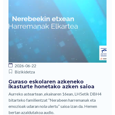
2026-06-22
Bizikidetza
Guraso eskolaren azkeneko
ikasturte honetako azken saioa
Aurreko asteartean ,ekainaren 16ean, LH5etik DBH4
bitarteko familientzat “Nerabeen harremanak eta
emozioak udaran nola ulertu” saioa izan da. Hemen
bertan azaldutakoa audio.