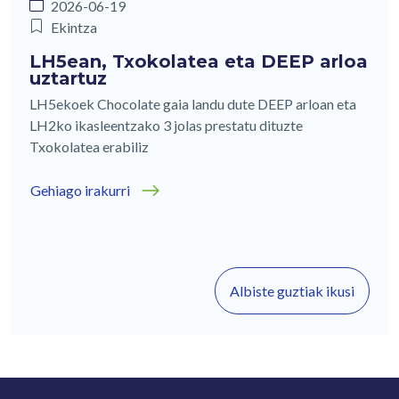
2026-06-19
Ekintza
LH5ean, Txokolatea eta DEEP arloa
uztartuz
LH5ekoek Chocolate gaia landu dute DEEP arloan eta
LH2ko ikasleentzako 3 jolas prestatu dituzte
Txokolatea erabiliz
Gehiago irakurri
Albiste guztiak ikusi