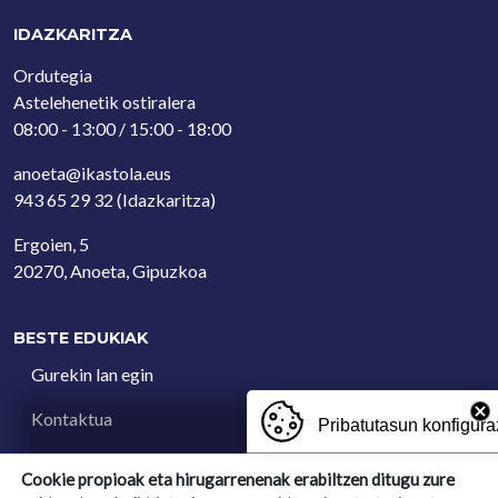
IDAZKARITZA
Ordutegia
Astelehenetik ostiralera
08:00 - 13:00 / 15:00 - 18:00
anoeta@ikastola.eus
943 65 29 32
(Idazkaritza)
Ergoien, 5
20270, Anoeta, Gipuzkoa
BESTE EDUKIAK
Gurekin lan egin
Kontaktua
Pribatutasun konfigura
Iradokizun postontzia
Cookie propioak eta hirugarrenenak erabiltzen ditugu zure