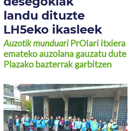
desegokiak
landu dituzte
LH5eko ikasleek
Auzotik munduari
PrOIari itxiera
emateko auzolana gauzatu dute
Plazako bazterrak garbitzen