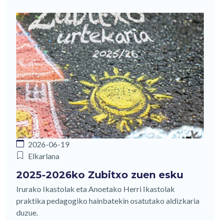
2026-06-19
Elkarlana
2025-2026ko Zubitxo zuen esku
Irurako Ikastolak eta Anoetako Herri Ikastolak
praktika pedagogiko hainbatekin osatutako aldizkaria
duzue.