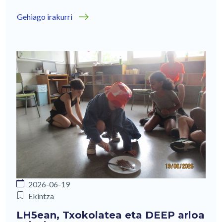
Gehiago irakurri
2026-06-19
Ekintza
LH5ean, Txokolatea eta DEEP arloa