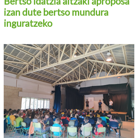
Bertso idatzia aitzaki aproposa
izan dute bertso mundura
inguratzeko