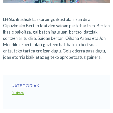
LH6ko ikasleak Laskoraingo ikastolan izan dira
Gipuzkoako Bertso Idatzien saioan parte hartzen. Bertan
ikasle bakoitza, gai baten inguruan, bertso idatziak
sortzen aritu dira. Saioan bertan, Oihana Arana eta Jon
Mendiluze bertsolari gazteen bat-bateko bertsoak
entzuteko tartea ere izan dugu. Goiz ederra pasa dugu,
joan etorria bizikletaz egiteko aprobetxatuz gainera.
KATEGORIAK
Euskara