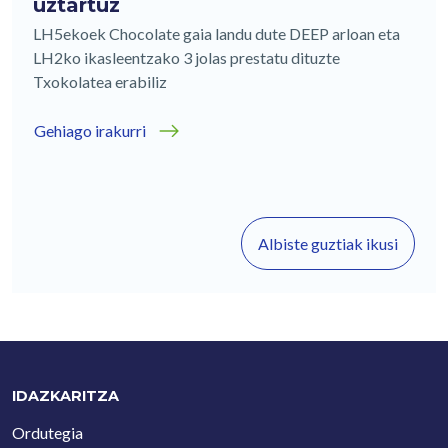
uztartuz
LH5ekoek Chocolate gaia landu dute DEEP arloan eta
LH2ko ikasleentzako 3 jolas prestatu dituzte
Txokolatea erabiliz
Gehiago irakurri
Albiste guztiak ikusi
IDAZKARITZA
Ordutegia