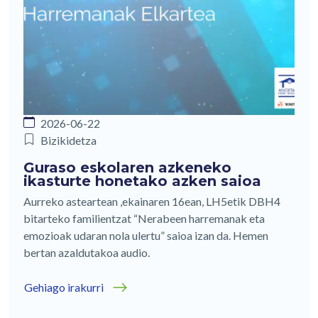
2026-06-22
Bizikidetza
Guraso eskolaren azkeneko
ikasturte honetako azken saioa
Aurreko asteartean ,ekainaren 16ean, LH5etik DBH4
bitarteko familientzat “Nerabeen harremanak eta
emozioak udaran nola ulertu” saioa izan da. Hemen
bertan azaldutakoa audio.
Gehiago irakurri