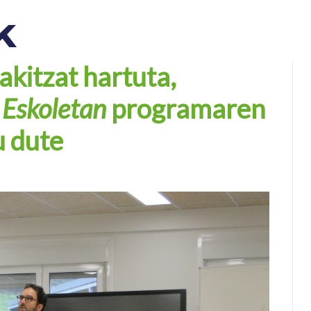
k
akitzat hartuta,
 Eskoletan
programaren
u dute