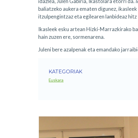
idazlea, Julen Gabiria, Ikastolara etorri da.
I
baliatzeko aukera ematen digunez, ikasleek 
itzulpengintzaz eta egilearen lanbideaz hitz
Ikasleek esku artean Hizki-Marrazkirako bal
hain zuzen ere, sormenarena.
Juleni bere azalpenak eta emandako jarraib
KATEGORIAK
Euskara