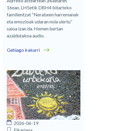
Aurreko asteartean ,ekainaren
16ean, LH5etik DBH4 bitarteko
familientzat “Nerabeen harremanak
eta emozioak udaran nola ulertu”
saioa izan da. Hemen bertan
azaldutakoa audio.
Gehiago irakurri
2026-06-19
Elkarlana