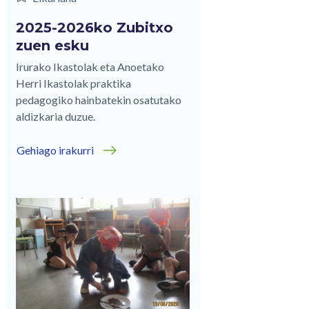
2025-2026ko Zubitxo
zuen esku
Irurako Ikastolak eta Anoetako
Herri Ikastolak praktika
pedagogiko hainbatekin osatutako
aldizkaria duzue.
Gehiago irakurri