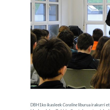
DBH1ko ikasleek
Coraline
liburua irakurri e