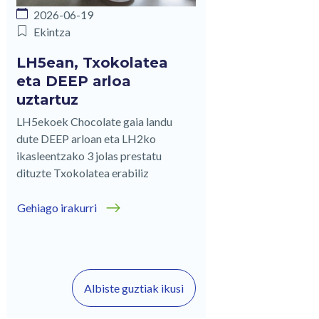
2026-06-19
Ekintza
LH5ean, Txokolatea
eta DEEP arloa
uztartuz
LH5ekoek Chocolate gaia landu
dute DEEP arloan eta LH2ko
ikasleentzako 3 jolas prestatu
dituzte Txokolatea erabiliz
Gehiago irakurri
Albiste guztiak ikusi