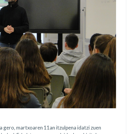
ta gero, martxoaren 11an itzulpena idatzi zuen