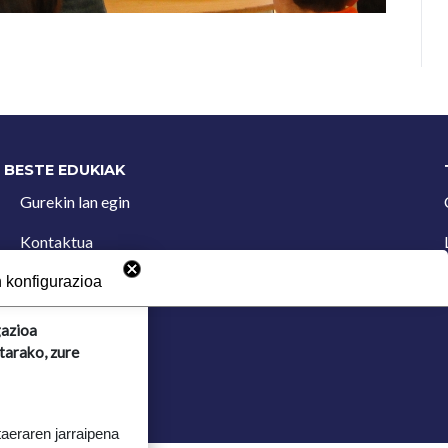
BESTE EDUKIAK
Gurekin lan egin
Kontaktua
Iradokizun postontzia
 konfigurazioa
gazioa
tarako, zure
taeraren jarraipena