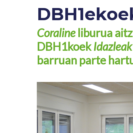
DBH1ekoe
Coraline
liburua aitz
DBH1koek
Idazleak
barruan parte hart