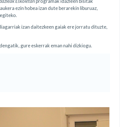
dazleak Eskoletan
programak idazleen bisitak
aukera ezin hobea izan dute berarekin liburuaz,
 egiteko.
iagarriak izan daitezkeen gaiak ere jorratu dituzte,
idengatik, gure eskerrak eman nahi dizkiogu.