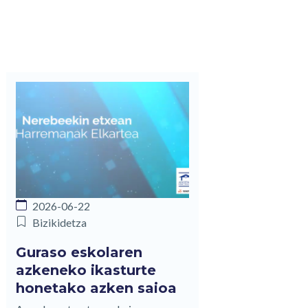
2026-06-22
Bizikidetza
Guraso eskolaren
azkeneko ikasturte
honetako azken saioa