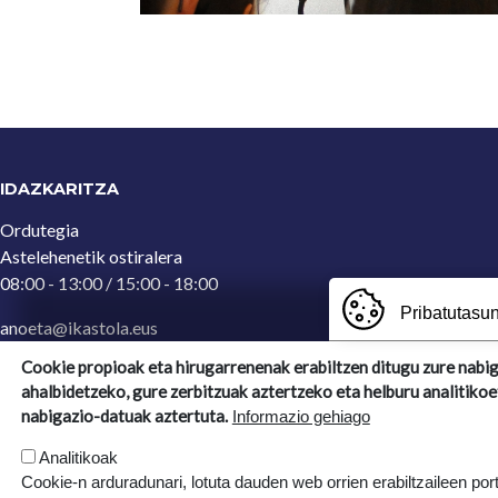
IDAZKARITZA
Ordutegia
Astelehenetik ostiralera
08:00 - 13:00 / 15:00 - 18:00
Pribatutasun
anoeta@ikastola.eus
943 65 29 32
(Idazkaritza)
Cookie propioak eta hirugarrenenak erabiltzen ditugu zure nabi
ahalbidetzeko, gure zerbitzuak aztertzeko eta helburu analitikoe
Ergoien, 5
nabigazio-datuak aztertuta.
Informazio gehiago
20270, Anoeta, Gipuzkoa
Analitikoak
Cookie-n arduradunari, lotuta dauden web orrien erabiltzaileen por