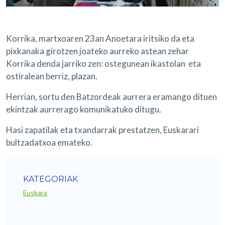
Korrika, martxoaren 23an Anoetara iritsiko da eta
pixkanaka girotzen joateko aurreko astean zehar
Korrika denda jarriko zen: ostegunean ikastolan eta
ostiralean berriz, plazan.
Herrian, sortu den Batzordeak aurrera eramango dituen
ekintzak aurrerago komunikatuko ditugu.
Hasi zapatilak eta txandarrak prestatzen, Euskarari
bultzadatxoa emateko.
KATEGORIAK
Euskara