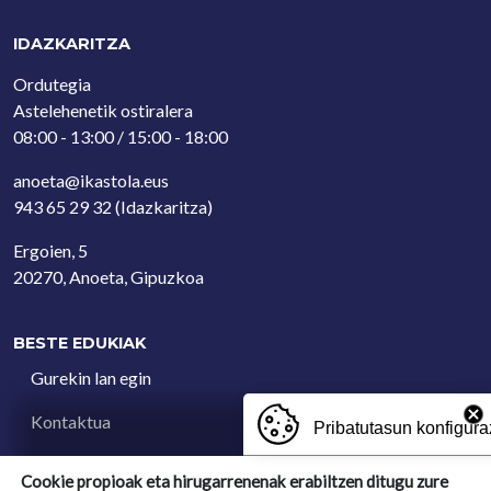
IDAZKARITZA
Ordutegia
Astelehenetik ostiralera
08:00 - 13:00 / 15:00 - 18:00
anoeta@ikastola.eus
943 65 29 32
(Idazkaritza)
Ergoien, 5
20270, Anoeta, Gipuzkoa
BESTE EDUKIAK
Gurekin lan egin
Kontaktua
Pribatutasun konfigura
Iradokizun postontzia
Cookie propioak eta hirugarrenenak erabiltzen ditugu zure