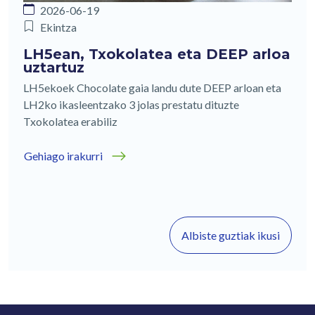
2026-06-19
Ekintza
LH5ean, Txokolatea eta DEEP arloa
uztartuz
LH5ekoek Chocolate gaia landu dute DEEP arloan eta
LH2ko ikasleentzako 3 jolas prestatu dituzte
Txokolatea erabiliz
Gehiago irakurri
Albiste guztiak ikusi