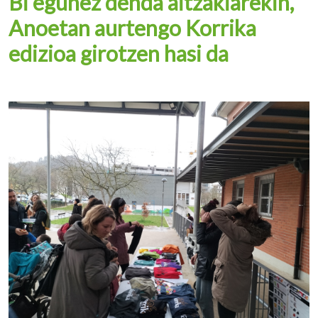
Bi egunez denda aitzakiarekin,
Anoetan aurtengo Korrika
edizioa girotzen hasi da