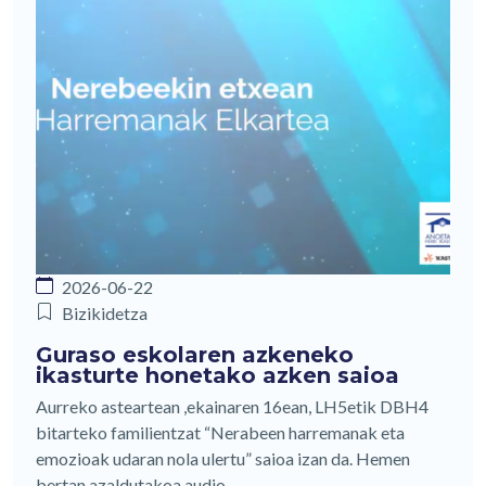
2026-06-22
Bizikidetza
Guraso eskolaren azkeneko
ikasturte honetako azken saioa
Aurreko asteartean ,ekainaren 16ean, LH5etik DBH4
bitarteko familientzat “Nerabeen harremanak eta
emozioak udaran nola ulertu” saioa izan da. Hemen
bertan azaldutakoa audio.