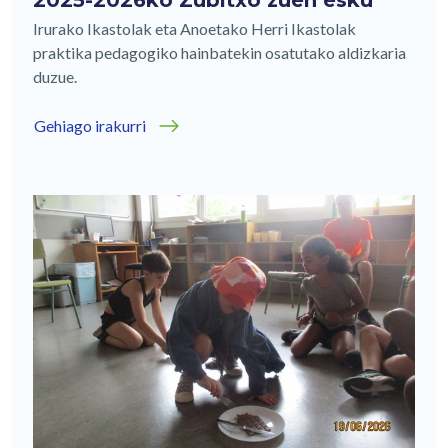
Irurako Ikastolak eta Anoetako Herri Ikastolak
praktika pedagogiko hainbatekin osatutako aldizkaria
duzue.
Gehiago irakurri