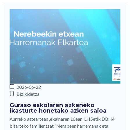
2026-06-22
Bizikidetza
Guraso eskolaren azkeneko
ikasturte honetako azken saioa
Aurreko asteartean ,ekainaren 16ean, LH5etik DBH4
bitarteko familientzat “Nerabeen harremanak eta