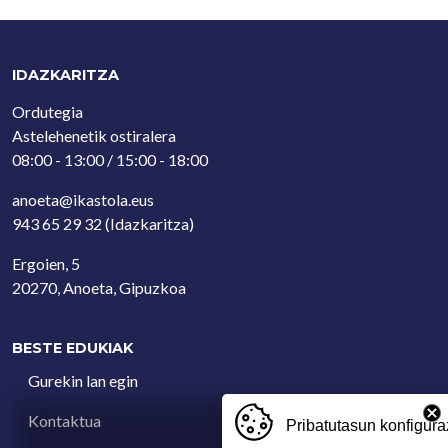
IDAZKARITZA
Ordutegia
Astelehenetik ostiralera
08:00 - 13:00 / 15:00 - 18:00
anoeta@ikastola.eus
943 65 29 32
(Idazkaritza)
Ergoien, 5
20270, Anoeta, Gipuzkoa
BESTE EDUKIAK
Gurekin lan egin
Kontaktua
Pribatutasun konfigura