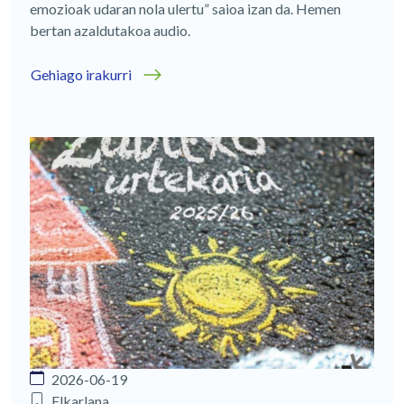
emozioak udaran nola ulertu” saioa izan da. Hemen
bertan azaldutakoa audio.
Gehiago irakurri
2026-06-19
Elkarlana