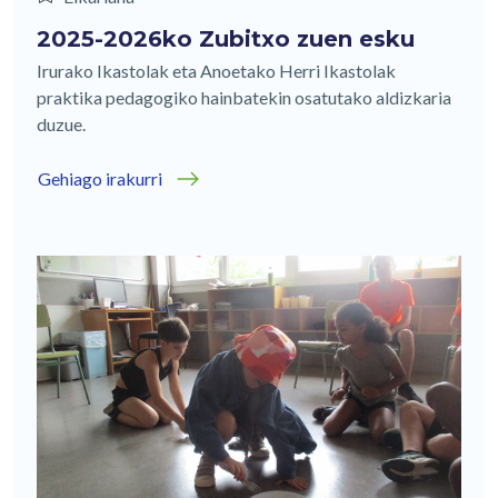
2025-2026ko Zubitxo zuen esku
Irurako Ikastolak eta Anoetako Herri Ikastolak
praktika pedagogiko hainbatekin osatutako aldizkaria
duzue.
Gehiago irakurri