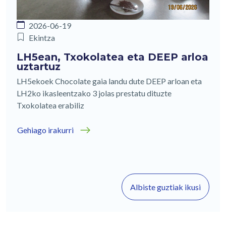
2026-06-19
Ekintza
LH5ean, Txokolatea eta DEEP arloa
uztartuz
LH5ekoek Chocolate gaia landu dute DEEP arloan eta
LH2ko ikasleentzako 3 jolas prestatu dituzte
Txokolatea erabiliz
Gehiago irakurri
Albiste guztiak ikusi