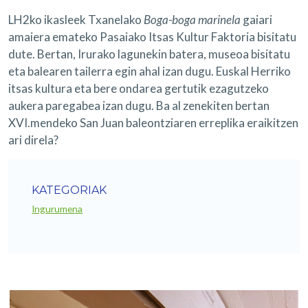
LH2ko ikasleek Txanelako
Boga-boga marinela
gaiari
amaiera emateko Pasaiako Itsas Kultur Faktoria bisitatu
dute. Bertan, Irurako lagunekin batera, museoa bisitatu
eta balearen tailerra egin ahal izan dugu. Euskal Herriko
itsas kultura eta bere ondarea gertutik ezagutzeko
aukera paregabea izan dugu. Ba al zenekiten bertan
XVI.mendeko San Juan baleontziaren erreplika eraikitzen
ari direla?
KATEGORIAK
Ingurumena