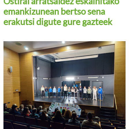
Ostiral arratsaldez eskainitako
emankizunean bertso sena
erakutsi digute gure gazteek