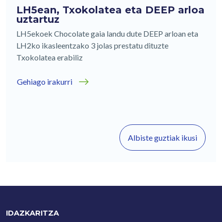
LH5ean, Txokolatea eta DEEP arloa
uztartuz
LH5ekoek Chocolate gaia landu dute DEEP arloan eta
LH2ko ikasleentzako 3 jolas prestatu dituzte
Txokolatea erabiliz
Gehiago irakurri
Albiste guztiak ikusi
IDAZKARITZA