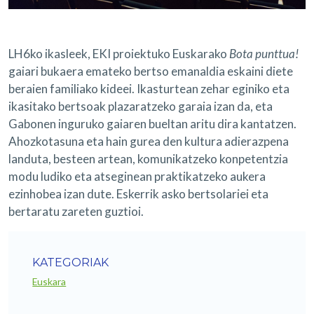
LH6ko ikasleek, EKI proiektuko Euskarako
Bota punttua!
gaiari bukaera emateko bertso emanaldia eskaini diete
beraien familiako kideei. Ikasturtean zehar eginiko eta
ikasitako bertsoak plazaratzeko garaia izan da, eta
Gabonen inguruko gaiaren bueltan aritu dira kantatzen.
Ahozkotasuna eta hain gurea den kultura adierazpena
landuta, besteen artean, komunikatzeko konpetentzia
modu ludiko eta atseginean praktikatzeko aukera
ezinhobea izan dute. Eskerrik asko bertsolariei eta
bertaratu zareten guztioi.
KATEGORIAK
Euskara