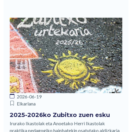
2026-06-19
Elkarlana
2025-2026ko Zubitxo zuen esku
Irurako Ikastolak eta Anoetako Herri Ikastolak
praktika pedagogiko hainbatekin osatutako aldizkaria