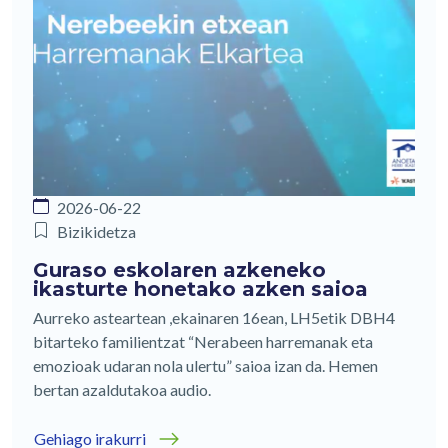
2026-06-22
Bizikidetza
Guraso eskolaren azkeneko
ikasturte honetako azken saioa
Aurreko asteartean ,ekainaren 16ean, LH5etik DBH4
bitarteko familientzat “Nerabeen harremanak eta
emozioak udaran nola ulertu” saioa izan da. Hemen
bertan azaldutakoa audio.
Gehiago irakurri