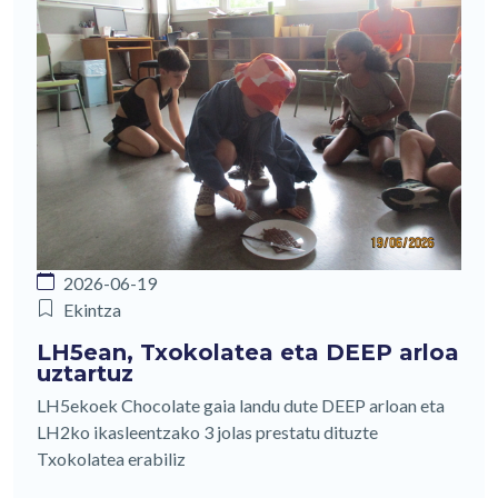
2026-06-19
Ekintza
LH5ean, Txokolatea eta DEEP arloa
uztartuz
LH5ekoek Chocolate gaia landu dute DEEP arloan eta
LH2ko ikasleentzako 3 jolas prestatu dituzte
Txokolatea erabiliz