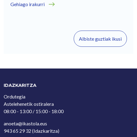
Gehiago irakurri
Albiste guztiak ikusi
IDAZKARITZA
Ordutegia
Astelehenetik ostiralera
08:00 - 13:00 / 15:00 - 18:00
anoeta@ikastola.eus
943 65 29 32
(Idazkaritza)