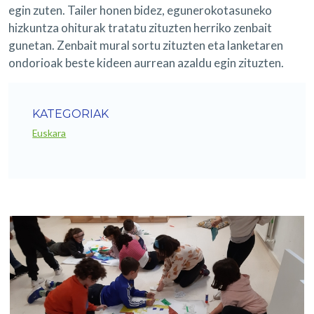
egin zuten. Tailer honen bidez, egunerokotasuneko
hizkuntza ohiturak tratatu zituzten herriko zenbait
gunetan. Zenbait mural sortu zituzten eta lanketaren
ondorioak beste kideen aurrean azaldu egin zituzten.
KATEGORIAK
Euskara