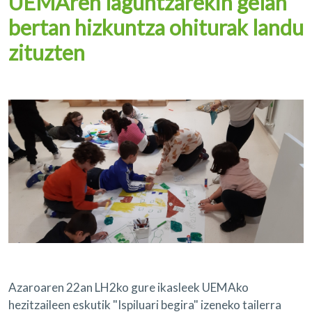
UEMAren laguntzarekin gelan
bertan hizkuntza ohiturak landu
zituzten
Azaroaren 22an LH2ko gure ikasleek UEMAko
hezitzaileen eskutik "Ispiluari begira" izeneko tailerra