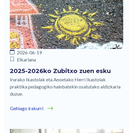
2026-06-19
Elkarlana
2025-2026ko Zubitxo zuen esku
Irurako Ikastolak eta Anoetako Herri Ikastolak
praktika pedagogiko hainbatekin osatutako aldizkaria
duzue.
Gehiago irakurri