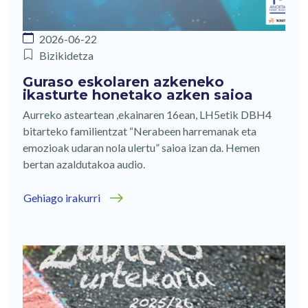
2026-06-22
Bizikidetza
Guraso eskolaren azkeneko
ikasturte honetako azken saioa
Aurreko asteartean ,ekainaren 16ean, LH5etik DBH4
bitarteko familientzat “Nerabeen harremanak eta
emozioak udaran nola ulertu” saioa izan da. Hemen
bertan azaldutakoa audio.
Gehiago irakurri