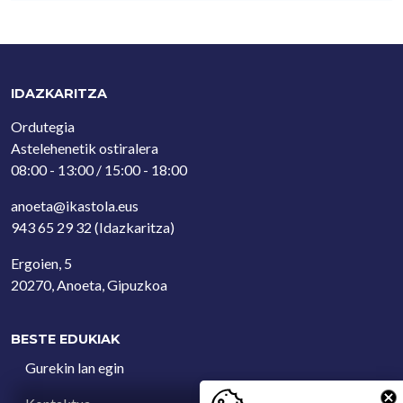
IDAZKARITZA
Ordutegia
Astelehenetik ostiralera
08:00 - 13:00 / 15:00 - 18:00
anoeta@ikastola.eus
943 65 29 32
(Idazkaritza)
Ergoien, 5
20270, Anoeta, Gipuzkoa
BESTE EDUKIAK
Gurekin lan egin