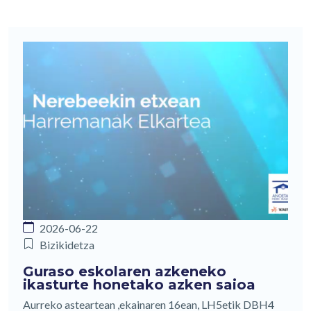
2026-06-22
Bizikidetza
Guraso eskolaren azkeneko
ikasturte honetako azken saioa
Aurreko asteartean ,ekainaren 16ean, LH5etik DBH4