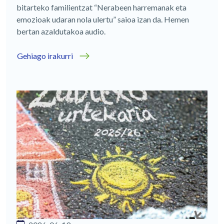
bitarteko familientzat “Nerabeen harremanak eta
emozioak udaran nola ulertu” saioa izan da. Hemen
bertan azaldutakoa audio.
Gehiago irakurri