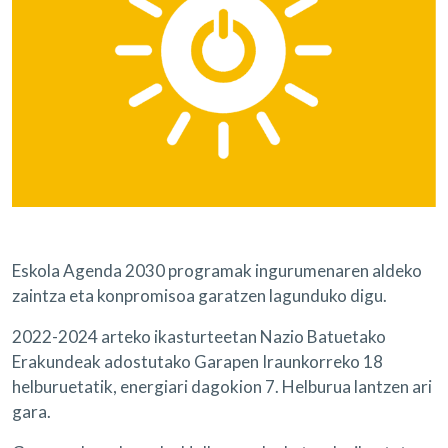
Eskola Agenda 2030 programak ingurumenaren aldeko
zaintza eta konpromisoa garatzen lagunduko digu.
2022-2024 arteko ikasturteetan Nazio Batuetako
Erakundeak adostutako Garapen Iraunkorreko 18
helburuetatik, energiari dagokion 7. Helburua lantzen ari
gara.