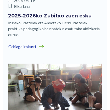
2026-06-19
Elkarlana
2025-2026ko Zubitxo zuen esku
Irurako Ikastolak eta Anoetako Herri Ikastolak
praktika pedagogiko hainbatekin osatutako aldizkaria
duzue.
Gehiago irakurri