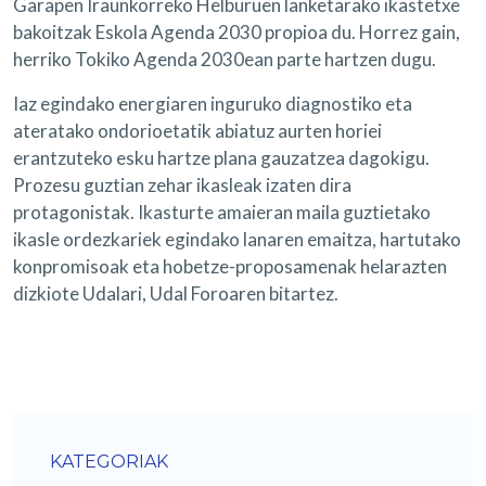
Garapen Iraunkorreko Helburuen lanketarako ikastetxe
bakoitzak Eskola Agenda 2030 propioa du. Horrez gain,
herriko Tokiko Agenda 2030ean parte hartzen dugu.
Iaz egindako energiaren inguruko diagnostiko eta
ateratako ondorioetatik abiatuz aurten horiei
erantzuteko esku hartze plana gauzatzea dagokigu.
Prozesu guztian zehar ikasleak izaten dira
protagonistak. Ikasturte amaieran maila guztietako
ikasle ordezkariek egindako lanaren emaitza, hartutako
konpromisoak eta hobetze-proposamenak helarazten
dizkiote Udalari, Udal Foroaren bitartez.
KATEGORIAK