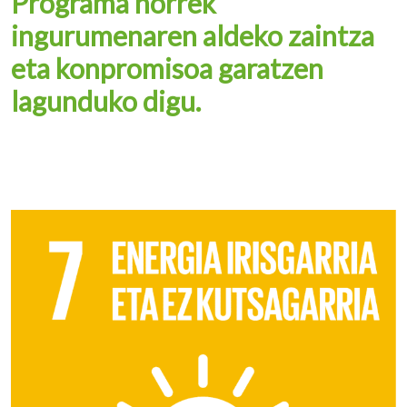
Programa horrek
ingurumenaren aldeko zaintza
eta konpromisoa garatzen
lagunduko digu.