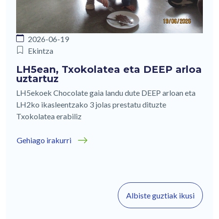
2026-06-19
Ekintza
LH5ean, Txokolatea eta DEEP arloa
uztartuz
LH5ekoek Chocolate gaia landu dute DEEP arloan eta
LH2ko ikasleentzako 3 jolas prestatu dituzte
Txokolatea erabiliz
Gehiago irakurri
Albiste guztiak ikusi