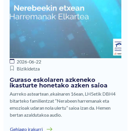
2026-06-22
Bizikidetza
Guraso eskolaren azkeneko
ikasturte honetako azken saioa
Aurreko asteartean ,ekainaren 16ean, LH5etik DBH4
bitarteko familientzat “Nerabeen harremanak eta
emozioak udaran nola ulertu” saioa izan da. Hemen
bertan azaldutakoa audio.
Gehiago irakurri