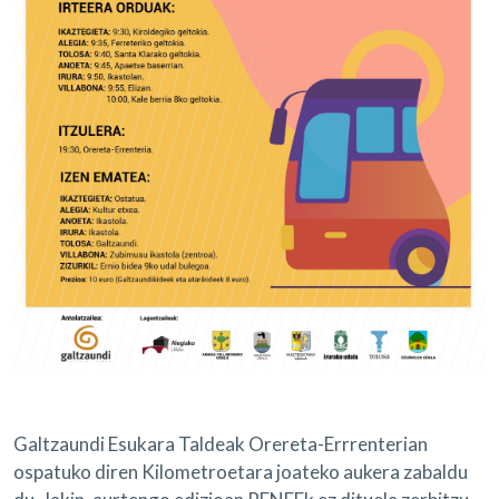
Galtzaundi Esukara Taldeak Orereta-Errrenterian
ospatuko diren Kilometroetara joateko aukera zabaldu