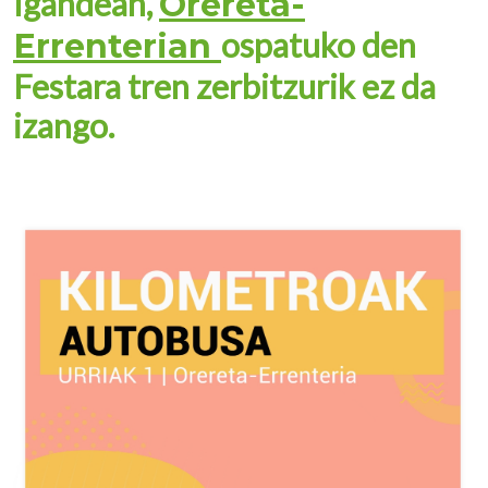
Igandean,
Orereta-
ospatuko den
Errenterian
Festara tren zerbitzurik ez da
izango.