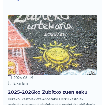
2026-06-19
Elkarlana
2025-2026ko Zubitxo zuen esku
Irurako Ikastolak eta Anoetako Herri Ikastolak
praktika pedagogiko hainbatekin osatutako aldizkaria