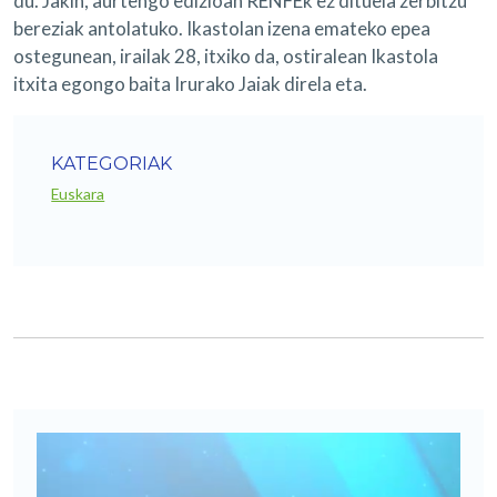
du. Jakin, aurtengo edizioan RENFEk ez dituela zerbitzu
bereziak antolatuko. Ikastolan izena emateko epea
ostegunean, irailak 28, itxiko da, ostiralean Ikastola
itxita egongo baita Irurako Jaiak direla eta.
KATEGORIAK
Euskara