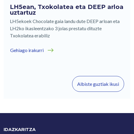
LH5ean, Txokolatea eta DEEP arloa
uztartuz
LH5ekoek Chocolate gaia landu dute DEEP arloan eta
LH2ko ikasleentzako 3 jolas prestatu dituzte
Txokolatea erabiliz
Gehiago irakurri
Albiste guztiak ikusi
IDAZKARITZA