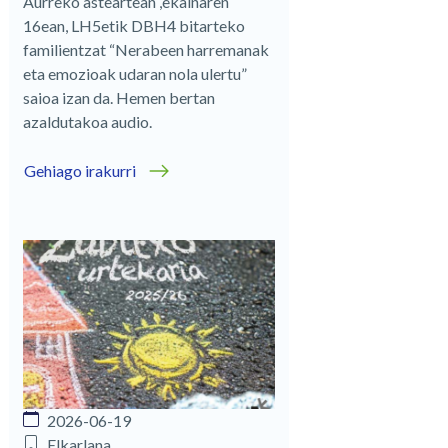
Aurreko asteartean ,ekainaren
16ean, LH5etik DBH4 bitarteko
familientzat “Nerabeen harremanak
eta emozioak udaran nola ulertu”
saioa izan da. Hemen bertan
azaldutakoa audio.
Gehiago irakurri
2026-06-19
Elkarlana