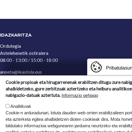
IDAZKARITZA
Ordutegia
Astelehenetik ostiralera
08:00 - 13:00 / 15:00 - 18:00
Pribatutasun
anoeta@ikastola.eus
943 65 29 32
(Idazkaritza)
Cookie propioak eta hirugarrenenak erabiltzen ditugu zure nabi
ahalbidetzeko, gure zerbitzuak aztertzeko eta helburu analitikoe
Ergoien, 5
nabigazio-datuak aztertuta.
Informazio gehiago
20270, Anoeta, Gipuzkoa
Analitikoak
Cookie-n arduradunari, lotuta dauden web orrien erabiltzaileen por
eta azterketa egitea ahalbidetzen dioten cookieak dira. Mota hone
bildutako informazioa webgunearen jarduera neurtzeko eta erabiltz