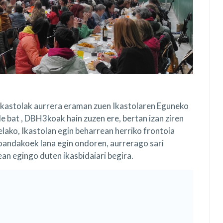
 Ikastolak aurrera eraman zuen Ikastolaren Eguneko
de bat , DBH3koak hain zuzen ere, bertan izan ziren
zelako, Ikastolan egin beharrean herriko frontoia
oandakoek lana egin ondoren, aurrerago sari
an egingo duten ikasbidaiari begira.