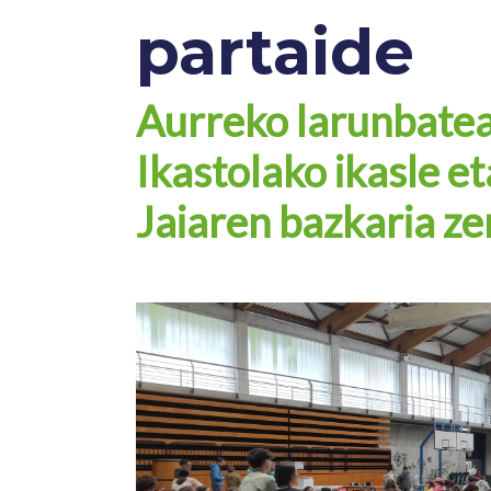
partaide
Aurreko larunbatea
Ikastolako ikasle et
Jaiaren bazkaria ze