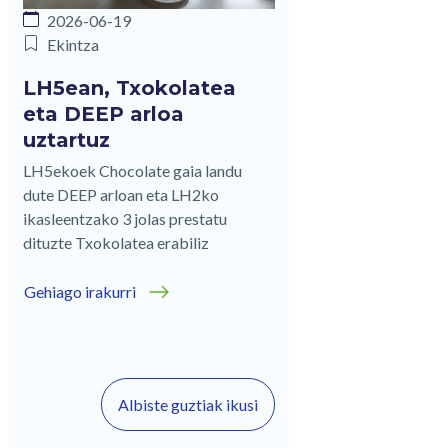
2026-06-19
Ekintza
LH5ean, Txokolatea
eta DEEP arloa
uztartuz
LH5ekoek Chocolate gaia landu
dute DEEP arloan eta LH2ko
ikasleentzako 3 jolas prestatu
dituzte Txokolatea erabiliz
Gehiago irakurri
Albiste guztiak ikusi