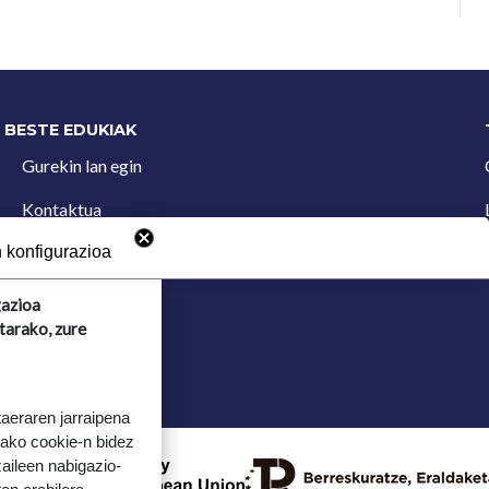
BESTE EDUKIAK
Gurekin lan egin
Kontaktua
Iradokizun postontzia
 konfigurazioa
gazioa
tarako, zure
taeraren jarraipena
tako cookie-n bidez
aileen nabigazio-