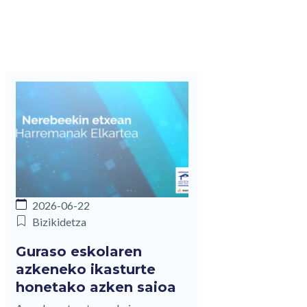
2026-06-22
Bizikidetza
Guraso eskolaren
azkeneko ikasturte
honetako azken saioa