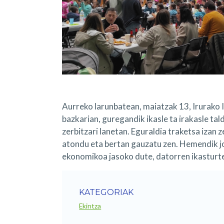
Aurreko larunbatean, maiatzak 13, Irurako
bazkarian, guregandik ikasle ta irakasle tal
zerbitzari lanetan. Eguraldia traketsa izan 
atondu eta bertan gauzatu zen. Hemendik j
ekonomikoa jasoko dute, datorren ikasturte
KATEGORIAK
Ekintza