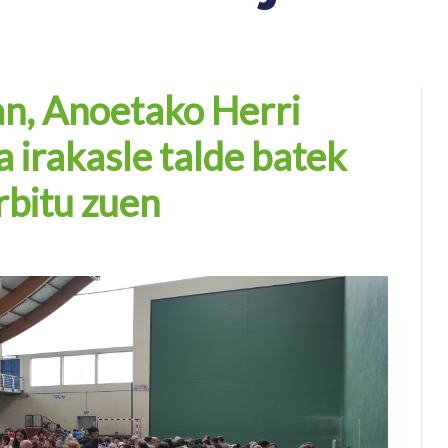
n, Anoetako Herri
a irakasle talde batek
rbitu zuen