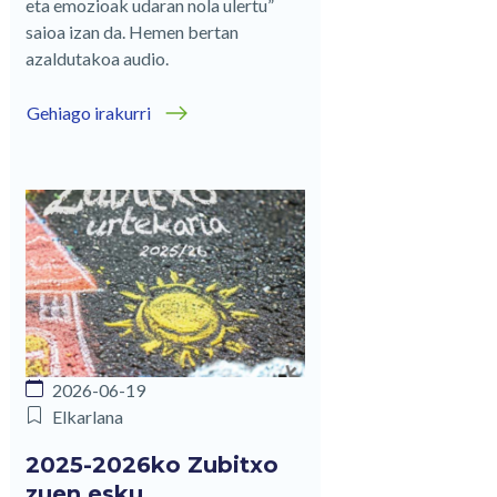
eta emozioak udaran nola ulertu”
saioa izan da. Hemen bertan
azaldutakoa audio.
Gehiago irakurri
2026-06-19
Elkarlana
2025-2026ko Zubitxo
zuen esku