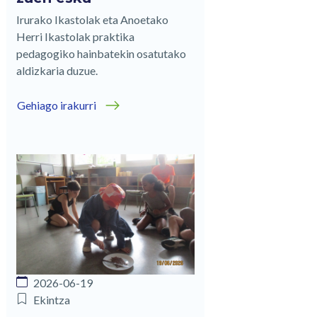
Irurako Ikastolak eta Anoetako
Herri Ikastolak praktika
pedagogiko hainbatekin osatutako
aldizkaria duzue.
Gehiago irakurri
2026-06-19
Ekintza