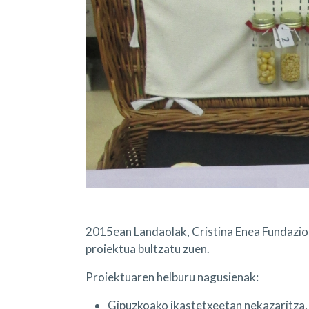
2015ean Landaolak, Cristina Enea Fundazio
proiektua bultzatu zuen.
Proiektuaren helburu nagusienak:
Gipuzkoako ikastetxeetan nekazaritza, 