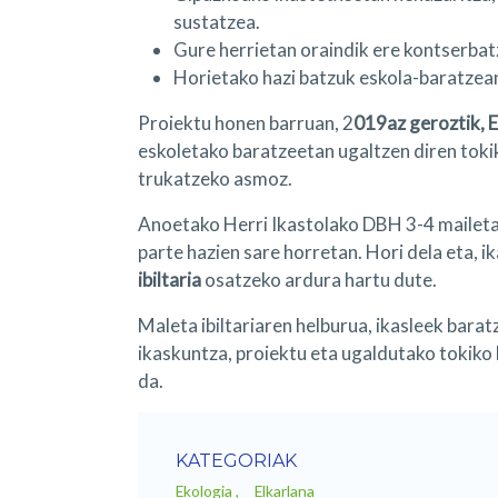
sustatzea.
Gure herrietan oraindik ere kontserbatz
Horietako hazi batzuk eskola-baratzea
Proiektu honen barruan, 2
019az geroztik, 
eskoletako baratzeetan ugaltzen diren tok
trukatzeko asmoz.
Anoetako Herri Ikastolako DBH 3-4 mailetak
parte hazien sare horretan. Hori dela eta, i
ibiltaria
osatzeko ardura hartu dute.
Maleta ibiltariaren helburua, ikasleek barat
ikaskuntza, proiektu eta ugaldutako tokiko 
da.
KATEGORIAK
Ekologia
Elkarlana