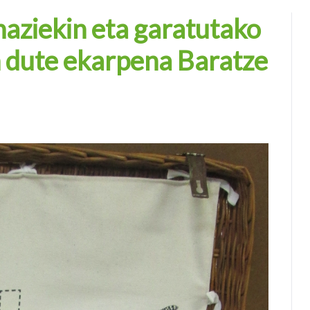
haziekin eta garatutako
n dute ekarpena Baratze