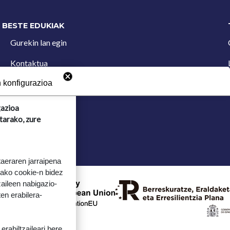
BESTE EDUKIAK
Gurekin lan egin
Kontaktua
Iradokizun postontzia
 konfigurazioa
gazioa
tarako, zure
taeraren jarraipena
tako cookie-n bidez
aileen nabigazio-
ten erabilera-
rabiltzaileari bere