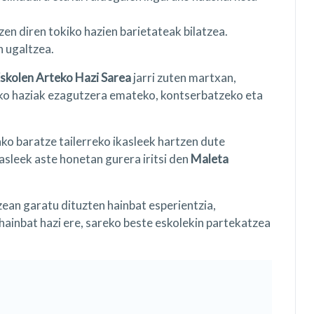
en diren tokiko hazien barietateak bilatzea.
n ugaltzea.
Eskolen Arteko Hazi Sarea
jarri zuten martxan,
iko haziak ezagutzera emateko, kontserbatzeko eta
o baratze tailerreko ikasleek hartzen dute
kasleek aste honetan gurera iritsi den
Maleta
zean garatu dituzten hainbat esperientzia,
hainbat hazi ere, sareko beste eskolekin partekatzea