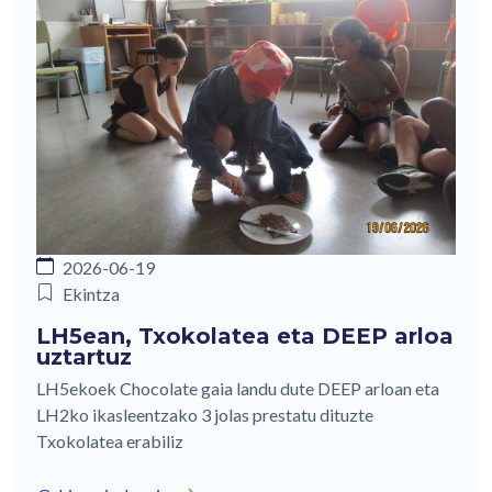
2026-06-19
Ekintza
LH5ean, Txokolatea eta DEEP arloa
uztartuz
LH5ekoek Chocolate gaia landu dute DEEP arloan eta
LH2ko ikasleentzako 3 jolas prestatu dituzte
Txokolatea erabiliz