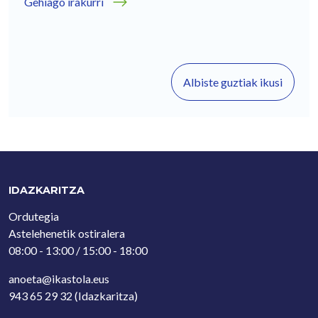
Gehiago irakurri
Albiste guztiak ikusi
IDAZKARITZA
Ordutegia
Astelehenetik ostiralera
08:00 - 13:00 / 15:00 - 18:00
anoeta@ikastola.eus
943 65 29 32
(Idazkaritza)