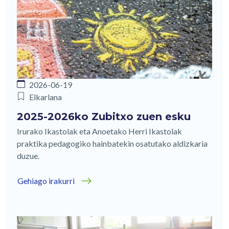
2026-06-19
Elkarlana
2025-2026ko Zubitxo zuen esku
Irurako Ikastolak eta Anoetako Herri Ikastolak
praktika pedagogiko hainbatekin osatutako aldizkaria
duzue.
Gehiago irakurri