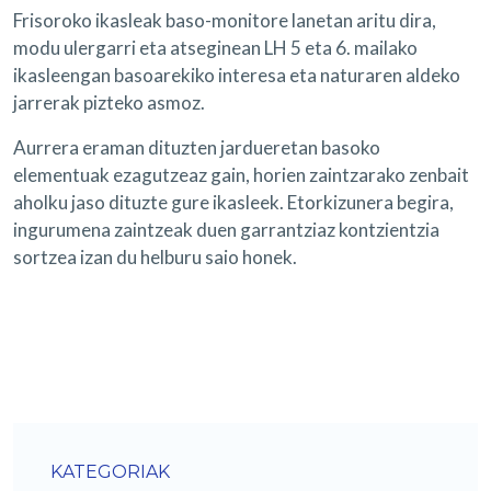
Frisoroko ikasleak baso-monitore lanetan aritu dira,
modu ulergarri eta atseginean LH 5 eta 6. mailako
ikasleengan basoarekiko interesa eta naturaren aldeko
jarrerak pizteko asmoz.
Aurrera eraman dituzten jardueretan basoko
elementuak ezagutzeaz gain, horien zaintzarako zenbait
aholku jaso dituzte gure ikasleek. Etorkizunera begira,
ingurumena zaintzeak duen garrantziaz kontzientzia
sortzea izan du helburu saio honek.
KATEGORIAK