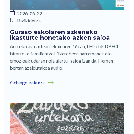
2026-06-22
Bizikidetza
Guraso eskolaren azkeneko
ikasturte honetako azken saioa
Aurreko asteartean ,ekainaren 16ean, LH5etik DBH4
bitarteko familientzat “Nerabeen harremanak eta
emozioak udaran nola ulertu” saioa izan da. Hemen
bertan azaldutakoa audio.
Gehiago irakurri