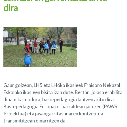
dira
Gaur goizean, LH5 eta LH6ko ikasleek Fraisoro Nekazal
Eskolako ikasleen bisita izan dute. Bertan, jolasa erabilita
dinamika modura, baso-pedagogia lantzen aritu dira.
Baso-pedagogia Europako iparraldean jaio zen (PAWS
Proiektua) eta jasangarritasunaren kontzeptua
transmititzean oinarritzen da.