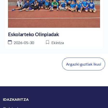
Eskolarteko Olinpiadak
2026-05-30
Ekintza
Argazki guztiak ikusi
IDAZKARITZA