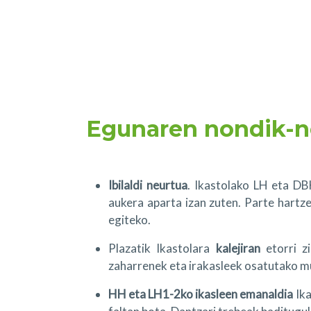
Egunaren nondik-n
Ibilaldi neurtua
. Ikastolako LH eta DB
aukera aparta izan zuten. Parte hartz
egiteko.
Plazatik Ikastolara
kalejiran
etorri zi
zaharrenek eta irakasleek osatutako mus
HH eta LH1-2ko ikasleen emanaldia
Ika