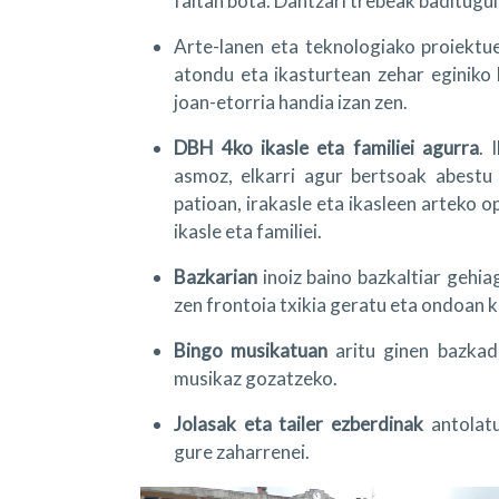
faltan bota. Dantzari trebeak baditugul
Arte-lanen eta teknologiako proiekt
atondu eta ikasturtean zehar eginiko 
joan-etorria handia izan zen.
DBH 4ko ikasle eta familiei agurra
. 
asmoz, elkarri agur bertsoak abestu 
patioan, irakasle eta ikasleen arteko o
ikasle eta familiei.
Bazkarian
inoiz baino bazkaltiar gehiag
zen frontoia txikia geratu eta ondoan k
Bingo musikatuan
aritu ginen bazkad
musikaz gozatzeko.
Jolasak eta tailer ezberdinak
antolatu
gure zaharrenei.