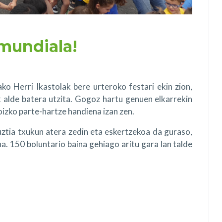
 mundiala!
o Herri Ikastolak bere urteroko festari ekin zion,
 alde batera utzita. Gogoz hartu genuen elkarrekin
izko parte-hartze handiena izan zen.
uztia txukun atera zedin eta eskertzekoa da guraso,
na. 150 boluntario baina gehiago aritu gara lan talde