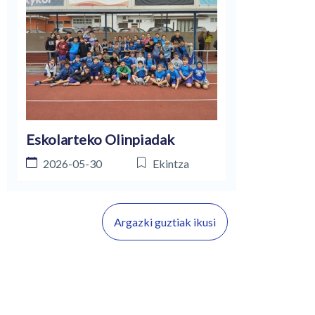
Eskolarteko Olinpiadak
2026-05-30
Ekintza
Argazki guztiak ikusi