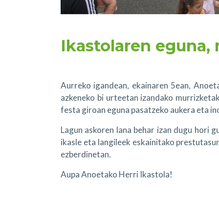
Ikastolaren eguna,
Aurreko igandean, ekainaren 5ean, Anoetak
azkeneko bi urteetan izandako murrizketak
festa giroan eguna pasatzeko aukera eta ino
Lagun askoren lana behar izan dugu hori g
ikasle eta langileek eskainitako prestutasu
ezberdinetan.
Aupa Anoetako Herri Ikastola!