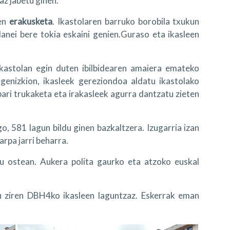
az jabetu ginen.
uen
erakusketa
. Ikastolaren barruko borobila txukun
lanei bere tokia eskaini genien.Guraso eta ikasleen
Ikastolan egin duten ibilbidearen amaiera emateko
genizkion, ikasleek gereziondoa aldatu ikastolako
pari trukaketa eta irakasleek agurra dantzatu zieten
o, 581 lagun bildu ginen bazkaltzera. Izugarria izan
arpa jarri beharra.
u ostean. Aukera polita gaurko eta atzoko euskal
 ziren DBH4ko ikasleen laguntzaz. Eskerrak eman