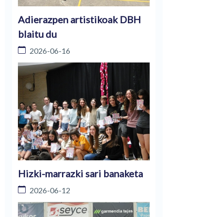
Adierazpen artistikoak DBH
blaitu du
2026-06-16
Hizki-marrazki sari banaketa
2026-06-12