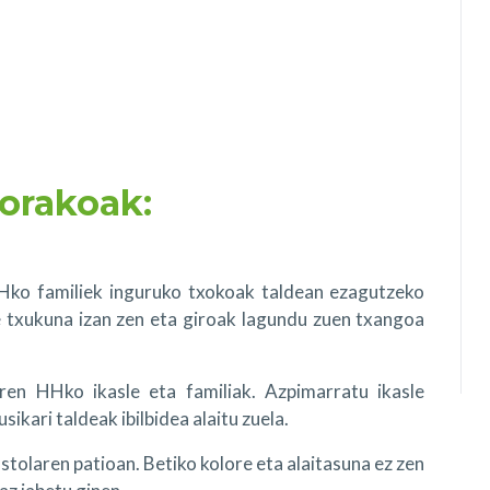
orakoak:
Hko familiek inguruko txokoak taldean ezagutzeko
e txukuna izan zen eta giroak lagundu zuen txangoa
ren HHko ikasle eta familiak. Azpimarratu ikasle
ikari taldeak ibilbidea alaitu zuela.
stolaren patioan. Betiko kolore eta alaitasuna ez zen