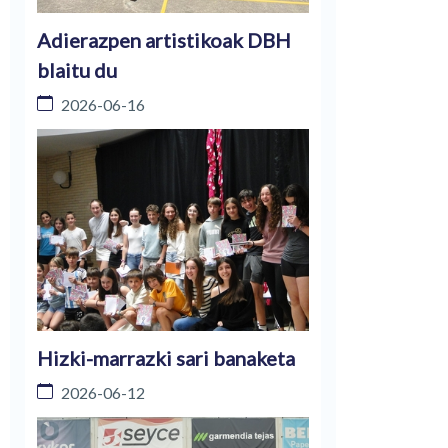
Adierazpen artistikoak DBH
blaitu du
2026-06-16
Hizki-marrazki sari banaketa
2026-06-12