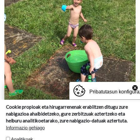
Pribatutasun konfigura
Cookie propioak eta hirugarrenenak erabiltzen ditugu zure
nabigazioa ahalbidetzeko, gure zerbitzuak aztertzeko eta
helburu analitikoetarako, zure nabigazio-datuak aztertuta.
Informazio gehiago
Analitikoak