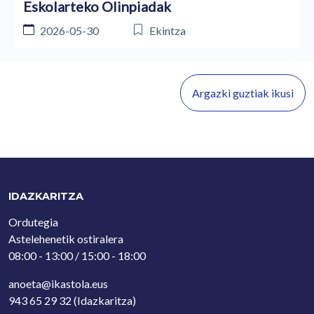
Eskolarteko Olinpiadak
2026-05-30
Ekintza
Argazki guztiak ikusi
IDAZKARITZA
Ordutegia
Astelehenetik ostiralera
08:00 - 13:00 / 15:00 - 18:00
anoeta@ikastola.eus
943 65 29 32
(Idazkaritza)