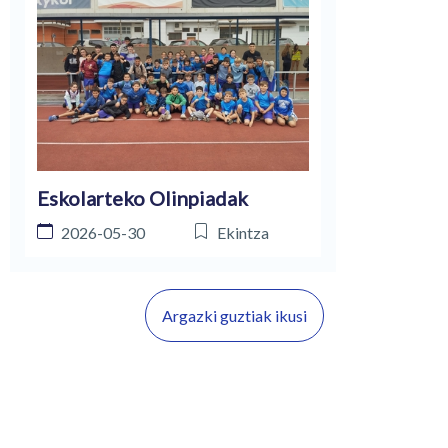
Eskolarteko Olinpiadak
2026-05-30
Ekintza
Argazki guztiak ikusi