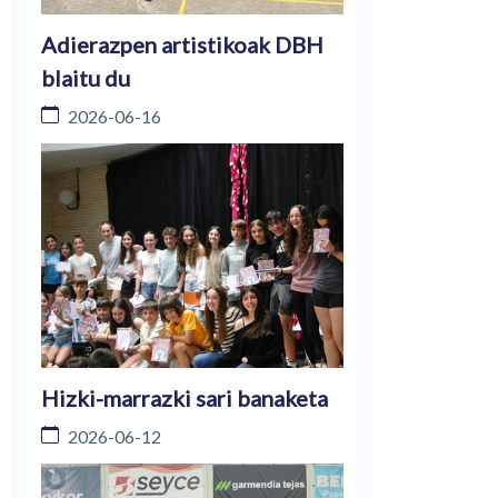
Adierazpen artistikoak DBH
blaitu du
2026-06-16
Hizki-marrazki sari banaketa
2026-06-12