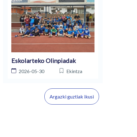
Eskolarteko Olinpiadak
2026-05-30
Ekintza
Argazki guztiak ikusi