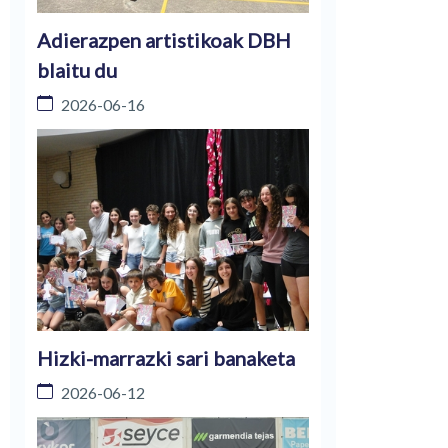
Adierazpen artistikoak DBH
blaitu du
2026-06-16
Hizki-marrazki sari banaketa
2026-06-12