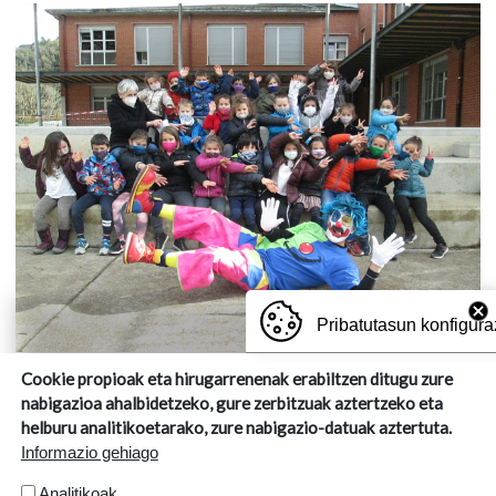
Pribatutasun konfigura
Cookie propioak eta hirugarrenenak erabiltzen ditugu zure
nabigazioa ahalbidetzeko, gure zerbitzuak aztertzeko eta
helburu analitikoetarako, zure nabigazio-datuak aztertuta.
Informazio gehiago
Analitikoak