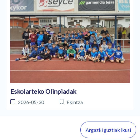
Eskolarteko Olinpiadak
2026-05-30
Ekintza
Argazki guztiak ikusi