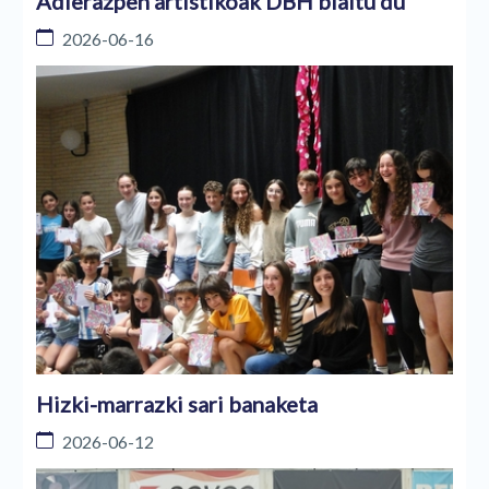
Adierazpen artistikoak DBH blaitu du
2026-06-16
Hizki-marrazki sari banaketa
2026-06-12