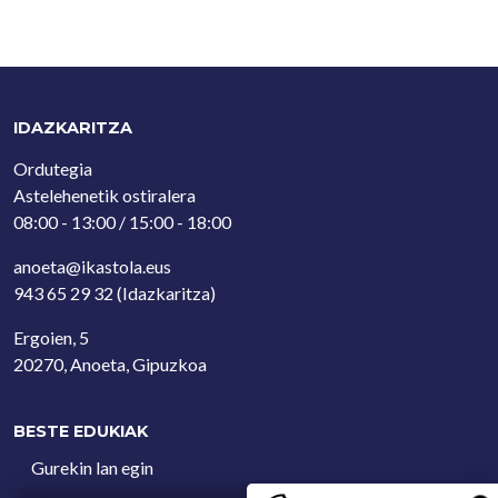
IDAZKARITZA
Ordutegia
Astelehenetik ostiralera
08:00 - 13:00 / 15:00 - 18:00
anoeta@ikastola.eus
943 65 29 32
(Idazkaritza)
Ergoien, 5
20270, Anoeta, Gipuzkoa
BESTE EDUKIAK
Gurekin lan egin