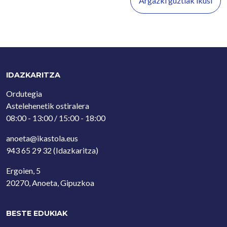
Argazki guztiak ikusi
IDAZKARITZA
Ordutegia
Astelehenetik ostiralera
08:00 - 13:00 / 15:00 - 18:00
anoeta@ikastola.eus
943 65 29 32
(Idazkaritza)
Ergoien, 5
20270, Anoeta, Gipuzkoa
BESTE EDUKIAK