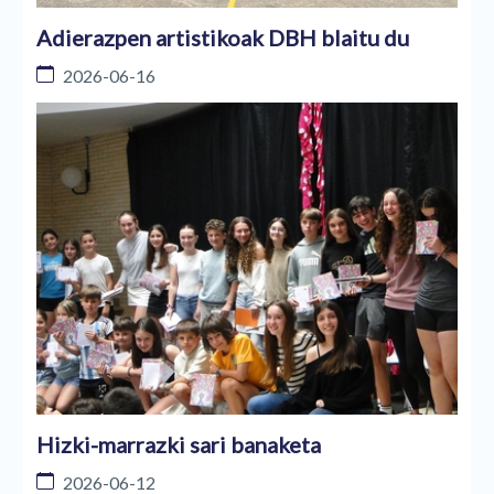
Adierazpen artistikoak DBH blaitu du
2026-06-16
Hizki-marrazki sari banaketa
2026-06-12