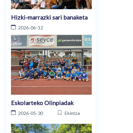
Hizki-marrazki sari banaketa
2026-06-12
Eskolarteko Olinpiadak
2026-05-30
Ekintza