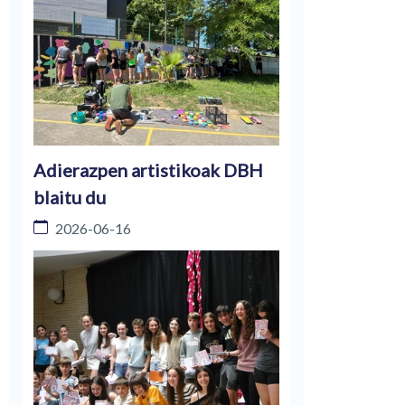
Adierazpen artistikoak DBH
blaitu du
2026-06-16