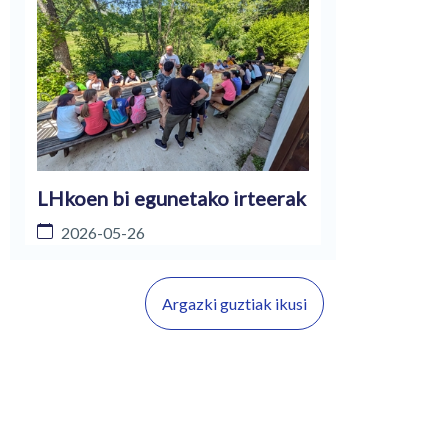
LHkoen bi egunetako irteerak
2026-05-26
Argazki guztiak ikusi