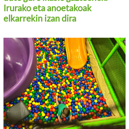
Irurako eta anoetakoak
elkarrekin izan dira