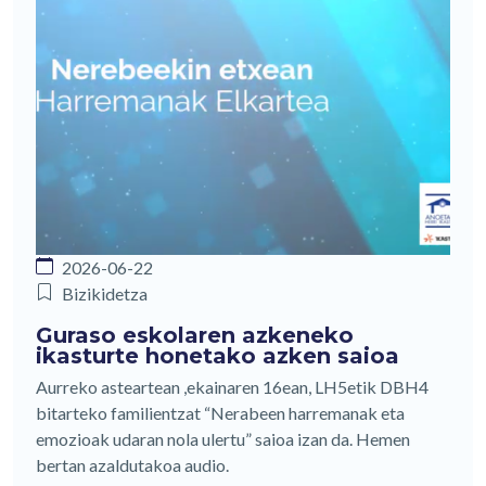
2026-06-22
Bizikidetza
Guraso eskolaren azkeneko
ikasturte honetako azken saioa
Aurreko asteartean ,ekainaren 16ean, LH5etik DBH4
bitarteko familientzat “Nerabeen harremanak eta
emozioak udaran nola ulertu” saioa izan da. Hemen
bertan azaldutakoa audio.