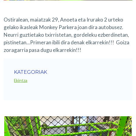
Ostiralean, maiatzak 29, Anoeta eta Irurako 2 urteko
gelako ikasleak Monkey Parkera joan dira autobusez.
Neurri guztietako txirristetan, gordeleku ezberdinetan,
pistinetan...Primeran ibili dira denak elkarrekin!!! Goiza
zoragarria pasa dugu elkarrekin!!!
KATEGORIAK
Ekintza