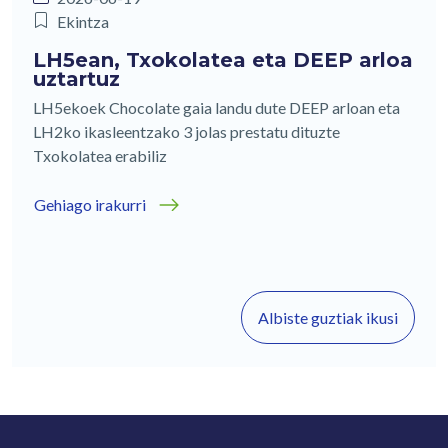
Ekintza
LH5ean, Txokolatea eta DEEP arloa
uztartuz
LH5ekoek Chocolate gaia landu dute DEEP arloan eta
LH2ko ikasleentzako 3 jolas prestatu dituzte
Txokolatea erabiliz
Gehiago irakurri
Albiste guztiak ikusi