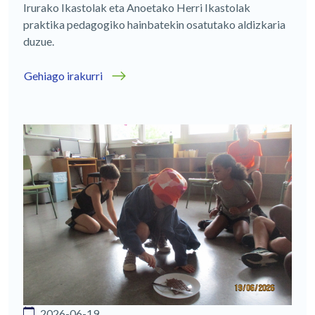
Irurako Ikastolak eta Anoetako Herri Ikastolak
praktika pedagogiko hainbatekin osatutako aldizkaria
duzue.
Gehiago irakurri
2026-06-19