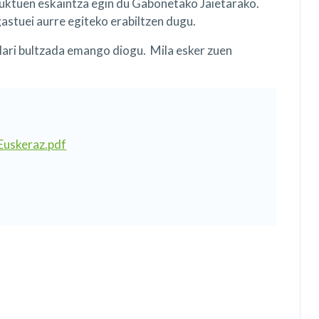
duktuen eskaintza egin du Gabonetako Jaietarako.
gastuei aurre egiteko erabiltzen dugu.
lari bultzada emango diogu. Mila esker zuen
Euskeraz.pdf