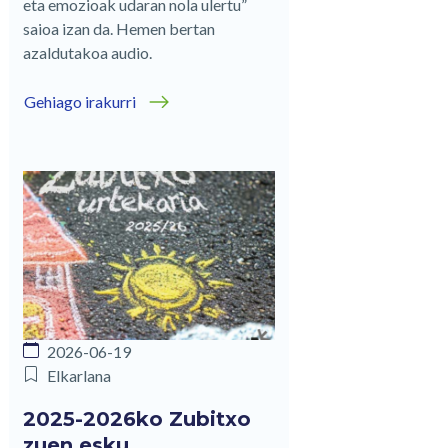
eta emozioak udaran nola ulertu”
saioa izan da. Hemen bertan
azaldutakoa audio.
Gehiago irakurri
2026-06-19
Elkarlana
2025-2026ko Zubitxo
zuen esku