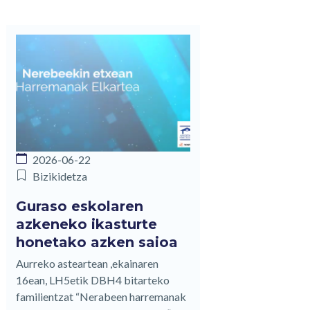
2026-06-22
Bizikidetza
Guraso eskolaren
azkeneko ikasturte
honetako azken saioa
Aurreko asteartean ,ekainaren
16ean, LH5etik DBH4 bitarteko
familientzat “Nerabeen harremanak