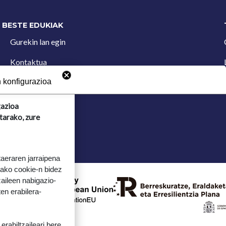
BESTE EDUKIAK
Gurekin lan egin
Kontaktua
Iradokizun postontzia
 konfigurazioa
gazioa
tarako, zure
taeraren jarraipena
tako cookie-n bidez
aileen nabigazio-
ten erabilera-
rabiltzaileari bere