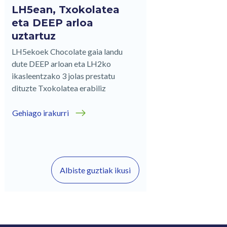
LH5ean, Txokolatea
eta DEEP arloa
uztartuz
LH5ekoek Chocolate gaia landu
dute DEEP arloan eta LH2ko
ikasleentzako 3 jolas prestatu
dituzte Txokolatea erabiliz
Gehiago irakurri
Albiste guztiak ikusi