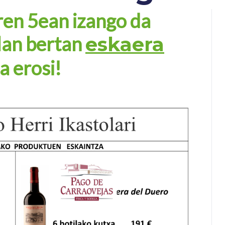
en 5ean izango da
lan bertan
eskaera
a erosi!