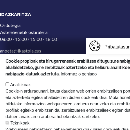
IDAZKARITZA
Ordutegia
Astelehenetik ostiralera
08:00 - 13:00 / 15:00 - 18:00
Pribatutasun
anoeta@ikastola.eus
943 65 29 32
(Idazkaritza)
Cookie propioak eta hirugarrenenak erabiltzen ditugu zure nabi
ahalbidetzeko, gure zerbitzuak aztertzeko eta helburu analitikoe
Ergoien, 5
nabigazio-datuak aztertuta.
Informazio gehiago
20270, Anoeta, Gipuzkoa
Analitikoak
Cookie-n arduradunari, lotuta dauden web orrien erabiltzaileen por
eta azterketa egitea ahalbidetzen dioten cookieak dira. Mota hone
bildutako informazioa webgunearen jarduera neurtzeko eta erabiltz
profilak egiteko erabiltzen da, zerbitzuaren erabiltzaileek egiten du
datuen analisiaren arabera hobekuntzak sartzeko.
Teknikoak
Webgunean nabigatzeko behar-beharrezkoak diren cookieak dira, e