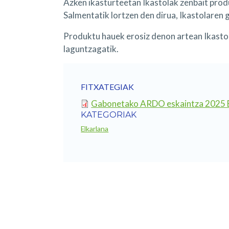
Azken ikasturteetan Ikastolak zenbait pro
Salmentatik lortzen den dirua, Ikastolaren 
Produktu hauek erosiz denon artean Ikasto
laguntzagatik.
FITXATEGIAK
Gabonetako ARDO eskaintza 2025 
KATEGORIAK
Elkarlana