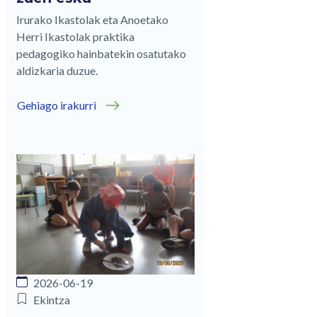
Irurako Ikastolak eta Anoetako
Herri Ikastolak praktika
pedagogiko hainbatekin osatutako
aldizkaria duzue.
Gehiago irakurri
2026-06-19
Ekintza