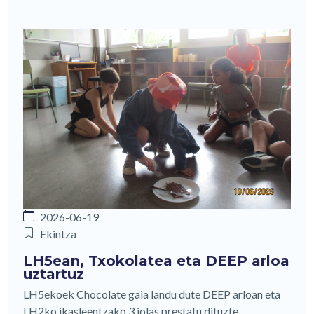
2026-06-19
Ekintza
LH5ean, Txokolatea eta DEEP arloa
uztartuz
LH5ekoek Chocolate gaia landu dute DEEP arloan eta
LH2ko ikasleentzako 3 jolas prestatu dituzte