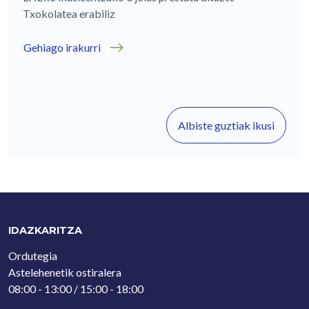
Txokolatea erabiliz
Gehiago irakurri
Albiste guztiak ikusi
IDAZKARITZA
Ordutegia
Astelehenetik ostiralera
08:00 - 13:00 / 15:00 - 18:00