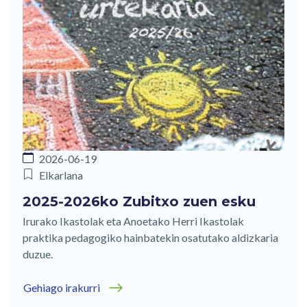
2026-06-19
Elkarlana
2025-2026ko Zubitxo zuen esku
Irurako Ikastolak eta Anoetako Herri Ikastolak
praktika pedagogiko hainbatekin osatutako aldizkaria
duzue.
Gehiago irakurri