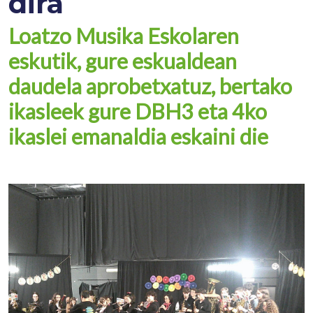
dira
Loatzo Musika Eskolaren
eskutik, gure eskualdean
daudela aprobetxatuz, bertako
ikasleek gure DBH3 eta 4ko
ikaslei emanaldia eskaini die