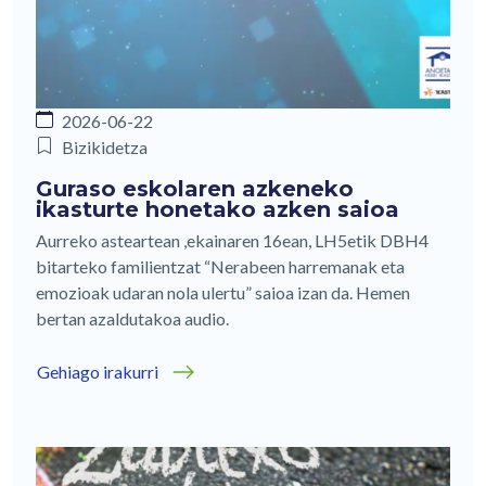
2026-06-22
Bizikidetza
Guraso eskolaren azkeneko
ikasturte honetako azken saioa
Aurreko asteartean ,ekainaren 16ean, LH5etik DBH4
bitarteko familientzat “Nerabeen harremanak eta
emozioak udaran nola ulertu” saioa izan da. Hemen
bertan azaldutakoa audio.
Gehiago irakurri