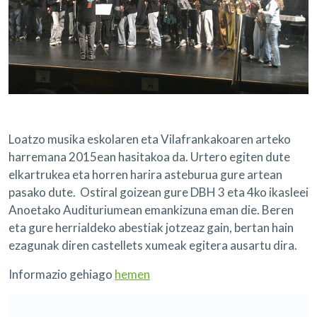
Loatzo musika eskolaren eta Vilafrankakoaren arteko
harremana 2015ean hasitakoa da. Urtero egiten dute
elkartrukea eta horren harira asteburua gure artean
pasako dute. Ostiral goizean gure DBH 3 eta 4ko ikasleei
Anoetako Audituriumean emankizuna eman die. Beren
eta gure herrialdeko abestiak jotzeaz gain, bertan hain
ezagunak diren castellets xumeak egitera ausartu dira.
Informazio gehiago
hemen