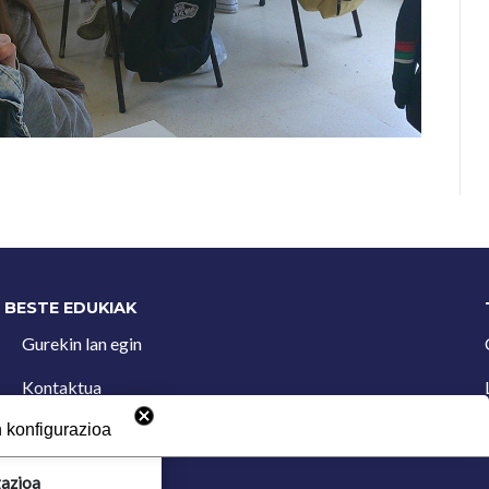
BESTE EDUKIAK
Gurekin lan egin
Kontaktua
Iradokizun postontzia
 konfigurazioa
gazioa