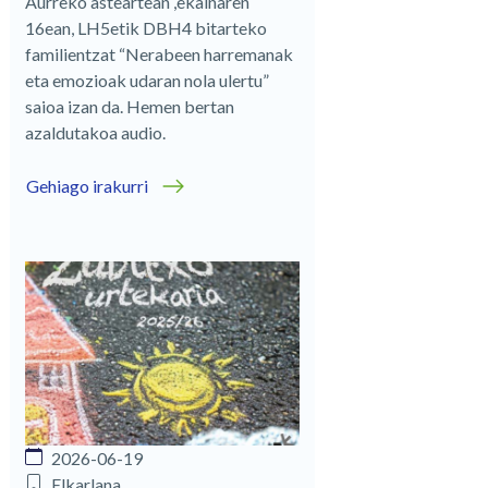
Aurreko asteartean ,ekainaren
16ean, LH5etik DBH4 bitarteko
familientzat “Nerabeen harremanak
eta emozioak udaran nola ulertu”
saioa izan da. Hemen bertan
azaldutakoa audio.
Gehiago irakurri
2026-06-19
Elkarlana