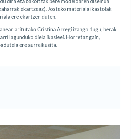
ldu dira eta bakoitzak bere modeloaren diseinua
 zaharrak ekartzeaz). Josteko materiala ikastolak
eriala ere ekartzen duten.
anean aritutako Cristina Arregi izango dugu, berak
rri lagunduko diela ikasleei. Horretaz gain,
adutela ere aurreikusita.