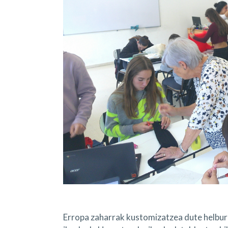
Erropa zaharrak kustomizatzea dute helburu