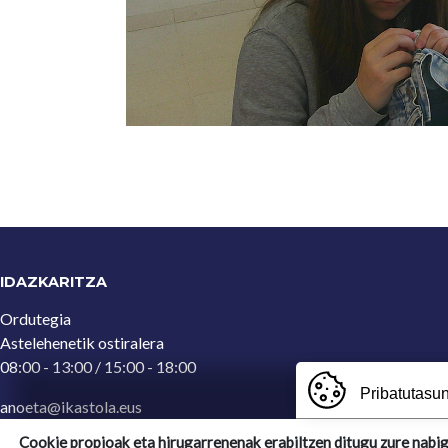
IDAZKARITZA
Ordutegia
Astelehenetik ostiralera
08:00 - 13:00 / 15:00 - 18:00
Pribatutasun
anoeta@ikastola.eus
943 65 29 32
(Idazkaritza)
Cookie propioak eta hirugarrenenak erabiltzen ditugu zure nabi