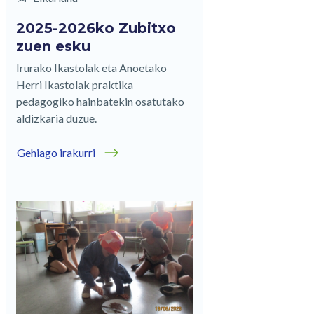
2025-2026ko Zubitxo
zuen esku
Irurako Ikastolak eta Anoetako
Herri Ikastolak praktika
pedagogiko hainbatekin osatutako
aldizkaria duzue.
Gehiago irakurri