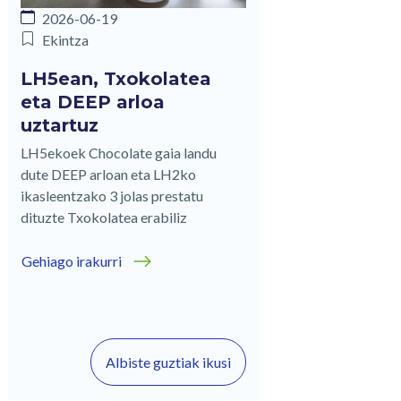
2026-06-19
Ekintza
LH5ean, Txokolatea
eta DEEP arloa
uztartuz
LH5ekoek Chocolate gaia landu
dute DEEP arloan eta LH2ko
ikasleentzako 3 jolas prestatu
dituzte Txokolatea erabiliz
Gehiago irakurri
Albiste guztiak ikusi