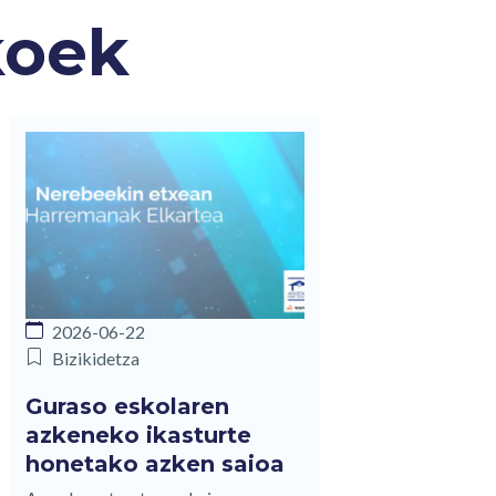
koek
2026-06-22
Bizikidetza
Guraso eskolaren
azkeneko ikasturte
honetako azken saioa