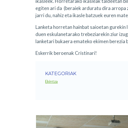
ikasleek. Horretarako ikasleak taldeetan bi
egiten ari da (beraiek arduratu dira arropa
jarri du, nahiz eta ikasle batzuek euren mat
Lanketa horretan hainbat saioetan gurekin l
duen eskulanetarako trebeziarekin ziur izuga
lanketari bukaera emateko ekimen berezia b
Eskerrik beroenak Cristinari!
KATEGORIAK
Ekintza