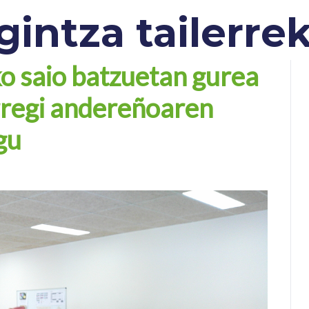
intza tailerre
o saio batzuetan gurea
Arregi andereñoaren
gu