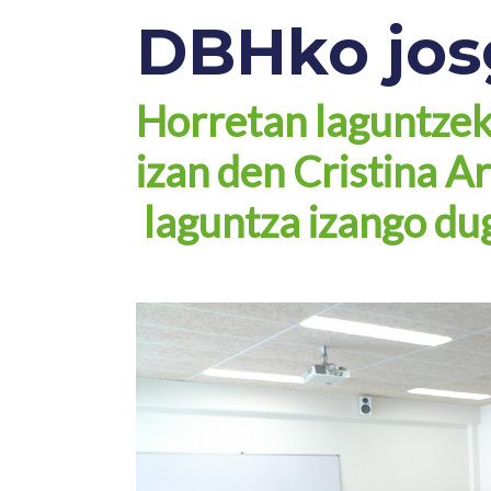
DBHko josg
Horretan laguntzek
izan den Cristina 
laguntza izango du