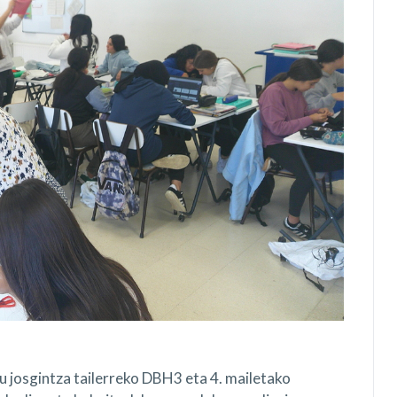
 josgintza tailerreko DBH3 eta 4. mailetako