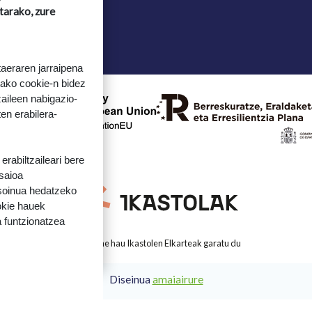
tarako, zure
taeraren jarraipena
tako cookie-n bidez
aileen nabigazio-
ten erabilera-
rabiltzaileari bere
 saioa
 soinua hedatzeko
okie hauek
 funtzionatzea
Webgune hau Ikastolen Elkarteak garatu du
Diseinua
amaiairure