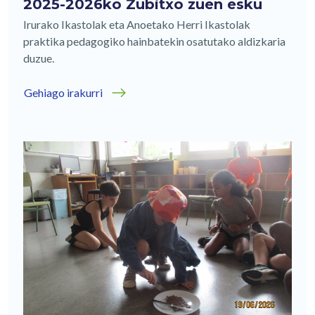
2025-2026ko Zubitxo zuen esku
Irurako Ikastolak eta Anoetako Herri Ikastolak
praktika pedagogiko hainbatekin osatutako aldizkaria
duzue.
Gehiago irakurri