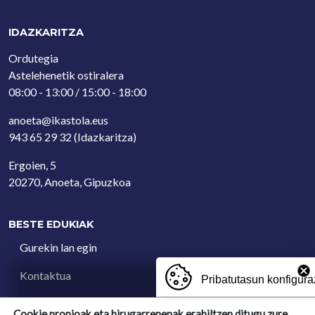
IDAZKARITZA
Ordutegia
Astelehenetik ostiralera
08:00 - 13:00 / 15:00 - 18:00
anoeta@ikastola.eus
943 65 29 32
(Idazkaritza)
Ergoien, 5
20270, Anoeta, Gipuzkoa
BESTE EDUKIAK
Gurekin lan egin
Kontaktua
Pribatutasun konfigura
Iradokizun postontzia
Cookie propioak eta hirugarrenenak erabiltzen ditugu zure