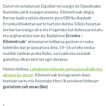
Datorren asteburuan Elgoibarren izango da Gipuzkoako
Ikastolen jairik esanguratsuena, Kilometroak alegia.
Bertan badira edizio dezente gure DBHko ikasleek
Erronka lehiaketan parte hartzen dutela. Edizio honetan
ere bertan izango dira eta frogetako bat bideoa prestatu
eta argitaratzea izan da. Badakizue
Erronka –
Kilometroak
” ekimenaren helburua gazteei erronka
kolektibo bat proposatzea dela, 14–16 urteko neska-
mutilek taldean proba fisiko, sortzaile eta sozialak
gaindituz elkarrekin lan egin dezaten.
Hemen bideoa.
Lehiaketan bideoak puntuazioa ahalik eta
altuena lor dezan
, Kilometroak Instagramen duen
kontuan sartu eta Anoetako Herri Ikastolaren bideoari
gustatzen zait eman (like)