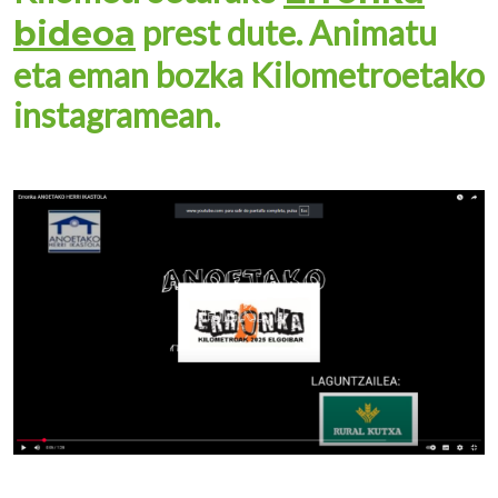
prest dute. Animatu
bideoa
eta eman bozka Kilometroetako
instagramean.