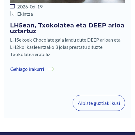
2026-06-19
Ekintza
LH5ean, Txokolatea eta DEEP arloa
uztartuz
LH5ekoek Chocolate gaia landu dute DEEP arloan eta
LH2ko ikasleentzako 3 jolas prestatu dituzte
Txokolatea erabiliz
Gehiago irakurri
Albiste guztiak ikusi