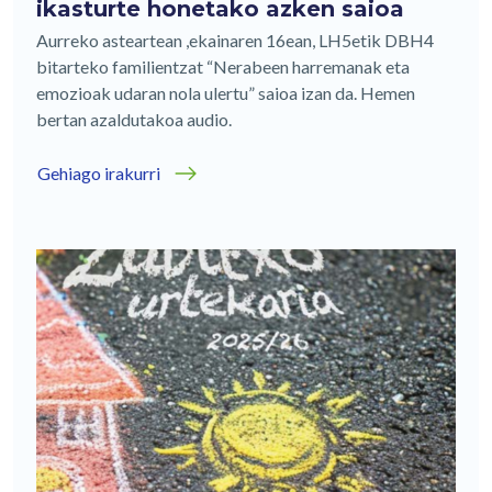
ikasturte honetako azken saioa
Aurreko asteartean ,ekainaren 16ean, LH5etik DBH4
bitarteko familientzat “Nerabeen harremanak eta
emozioak udaran nola ulertu” saioa izan da. Hemen
bertan azaldutakoa audio.
Gehiago irakurri