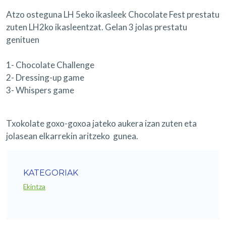
Atzo osteguna LH 5eko ikasleek Chocolate Fest prestatu
zuten LH2ko ikasleentzat. Gelan 3 jolas prestatu
genituen
1- Chocolate Challenge
2- Dressing-up game
3- Whispers game
Txokolate goxo-goxoa jateko aukera izan zuten eta
jolasean elkarrekin aritzeko gunea.
KATEGORIAK
Ekintza