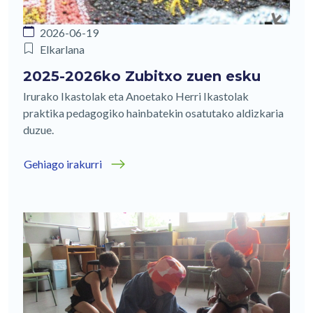
2026-06-19
Elkarlana
2025-2026ko Zubitxo zuen esku
Irurako Ikastolak eta Anoetako Herri Ikastolak
praktika pedagogiko hainbatekin osatutako aldizkaria
duzue.
Gehiago irakurri