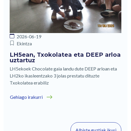
2026-06-19
Ekintza
LH5ean, Txokolatea eta DEEP arloa
uztartuz
LH5ekoek Chocolate gaia landu dute DEEP arloan eta
LH2ko ikasleentzako 3 jolas prestatu dituzte
Txokolatea erabiliz
Gehiago irakurri
Albiste guztiak ikusi