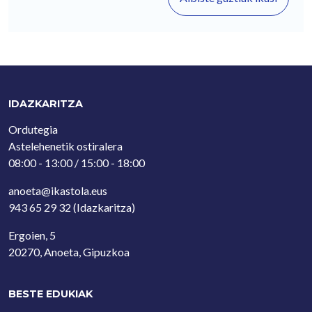
IDAZKARITZA
Ordutegia
Astelehenetik ostiralera
08:00 - 13:00 / 15:00 - 18:00
anoeta@ikastola.eus
943 65 29 32
(Idazkaritza)
Ergoien, 5
20270, Anoeta, Gipuzkoa
BESTE EDUKIAK