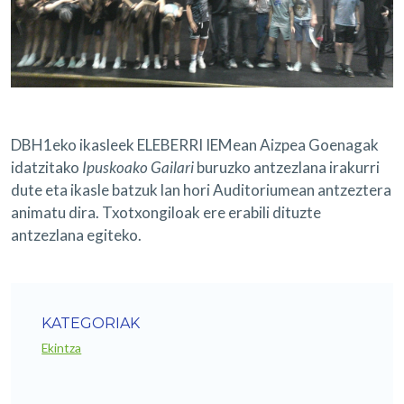
DBH1eko ikasleek ELEBERRI IEMean Aizpea Goenagak
idatzitako
Ipuskoako Gailari
buruzko antzezlana irakurri
dute eta ikasle batzuk lan hori Auditoriumean antzeztera
animatu dira. Txotxongiloak ere erabili dituzte
antzezlana egiteko.
KATEGORIAK
Ekintza