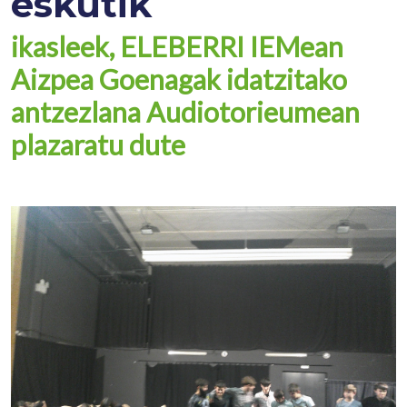
eskutik
ikasleek, ELEBERRI IEMean
Aizpea Goenagak idatzitako
antzezlana Audiotorieumean
plazaratu dute