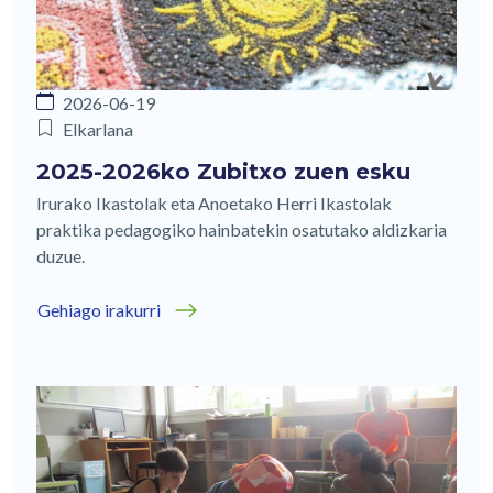
2026-06-19
Elkarlana
2025-2026ko Zubitxo zuen esku
Irurako Ikastolak eta Anoetako Herri Ikastolak
praktika pedagogiko hainbatekin osatutako aldizkaria
duzue.
Gehiago irakurri