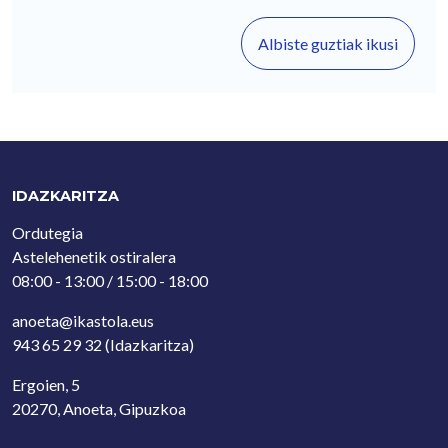
Albiste guztiak ikusi
IDAZKARITZA
Ordutegia
Astelehenetik ostiralera
08:00 - 13:00 / 15:00 - 18:00
anoeta@ikastola.eus
943 65 29 32
(Idazkaritza)
Ergoien, 5
20270, Anoeta, Gipuzkoa