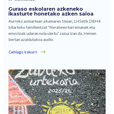
Guraso eskolaren azkeneko
ikasturte honetako azken saioa
Aurreko asteartean ,ekainaren 16ean, LH5etik DBH4
bitarteko familientzat “Nerabeen harremanak eta
emozioak udaran nola ulertu” saioa izan da. Hemen
bertan azaldutakoa audio.
Gehiago irakurri