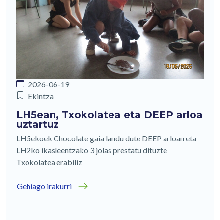
2026-06-19
Ekintza
LH5ean, Txokolatea eta DEEP arloa
uztartuz
LH5ekoek Chocolate gaia landu dute DEEP arloan eta
LH2ko ikasleentzako 3 jolas prestatu dituzte
Txokolatea erabiliz
Gehiago irakurri