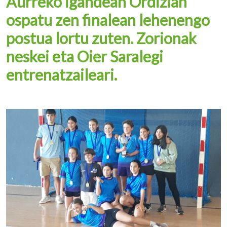
Aurreko igandean Ordizian
ospatu zen finalean lehenengo
postua lortu zuten. Zorionak
neskei eta Oier Saralegi
entrenatzaileari.