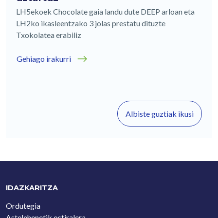
LH5ekoek Chocolate gaia landu dute DEEP arloan eta
LH2ko ikasleentzako 3 jolas prestatu dituzte
Txokolatea erabiliz
Gehiago irakurri
Albiste guztiak ikusi
IDAZKARITZA
Ordutegia
Astelehenetik ostiralera