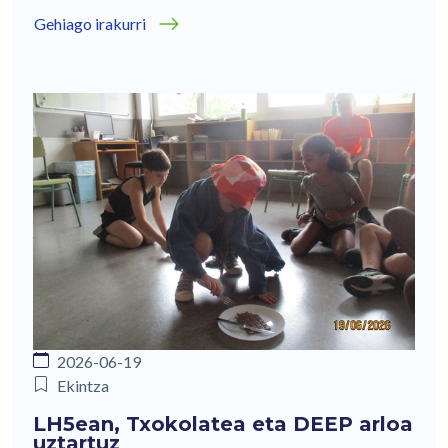
Gehiago irakurri
2026-06-19
Ekintza
LH5ean, Txokolatea eta DEEP arloa
uztartuz