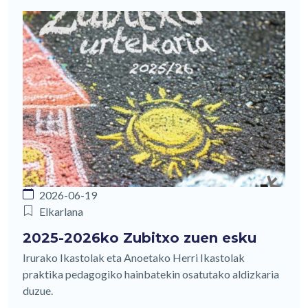
2026-06-19
Elkarlana
2025-2026ko Zubitxo zuen esku
Irurako Ikastolak eta Anoetako Herri Ikastolak
praktika pedagogiko hainbatekin osatutako aldizkaria
duzue.