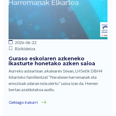
2026-06-22
Bizikidetza
Guraso eskolaren azkeneko
ikasturte honetako azken saioa
Aurreko asteartean ,ekainaren 16ean, LH5etik DBH4
bitarteko familientzat “Nerabeen harremanak eta
emozioak udaran nola ulertu” saioa izan da. Hemen
bertan azaldutakoa audio.
Gehiago irakurri