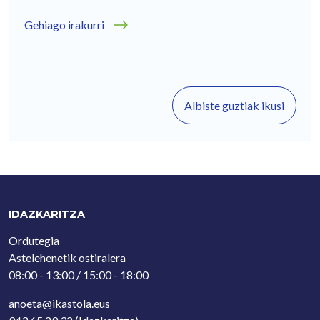
Gehiago irakurri
Albiste guztiak ikusi
IDAZKARITZA
Ordutegia
Astelehenetik ostiralera
08:00 - 13:00 / 15:00 - 18:00
anoeta@ikastola.eus