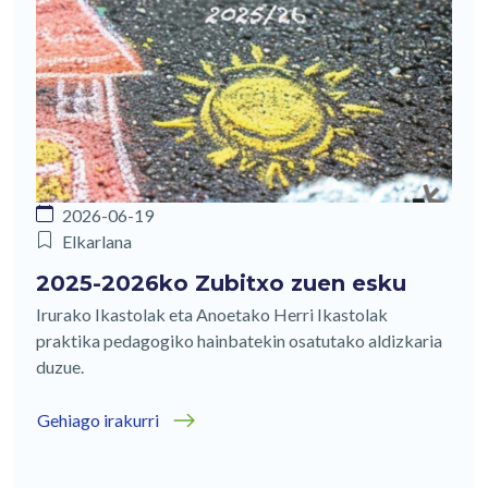
2026-06-19
Elkarlana
2025-2026ko Zubitxo zuen esku
Irurako Ikastolak eta Anoetako Herri Ikastolak
praktika pedagogiko hainbatekin osatutako aldizkaria
duzue.
Gehiago irakurri