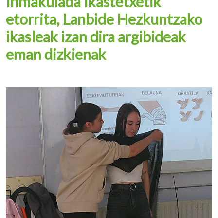
Inmakulada Ikastetxetik
etorrita, Lanbide Hezkuntzako
ikasleak izan dira argibideak
eman dizkienak