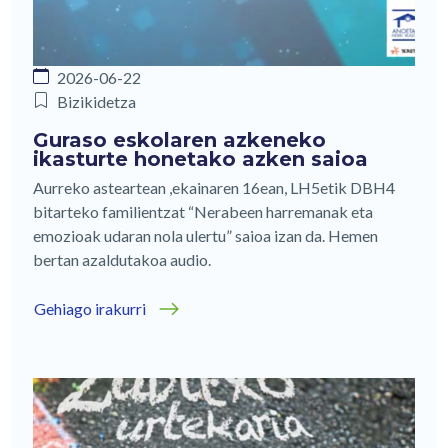
2026-06-22
Bizikidetza
Guraso eskolaren azkeneko
ikasturte honetako azken saioa
Aurreko asteartean ,ekainaren 16ean, LH5etik DBH4
bitarteko familientzat “Nerabeen harremanak eta
emozioak udaran nola ulertu” saioa izan da. Hemen
bertan azaldutakoa audio.
Gehiago irakurri