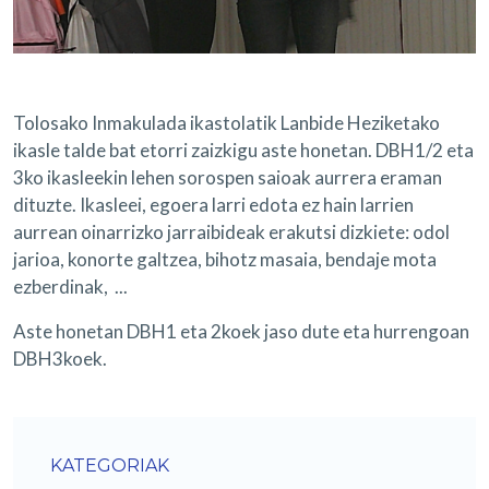
Tolosako Inmakulada ikastolatik Lanbide Heziketako
ikasle talde bat etorri zaizkigu aste honetan. DBH1/2 eta
3ko ikasleekin lehen sorospen saioak aurrera eraman
dituzte. Ikasleei, egoera larri edota ez hain larrien
aurrean oinarrizko jarraibideak erakutsi dizkiete: odol
jarioa, konorte galtzea, bihotz masaia, bendaje mota
ezberdinak, ...
Aste honetan DBH1 eta 2koek jaso dute eta hurrengoan
DBH3koek.
KATEGORIAK