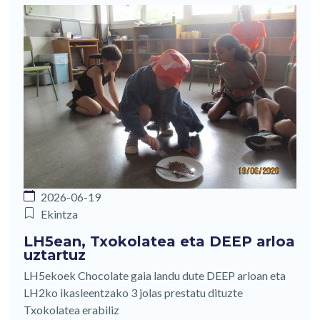
2026-06-19
Ekintza
LH5ean, Txokolatea eta DEEP arloa
uztartuz
LH5ekoek Chocolate gaia landu dute DEEP arloan eta
LH2ko ikasleentzako 3 jolas prestatu dituzte
Txokolatea erabiliz