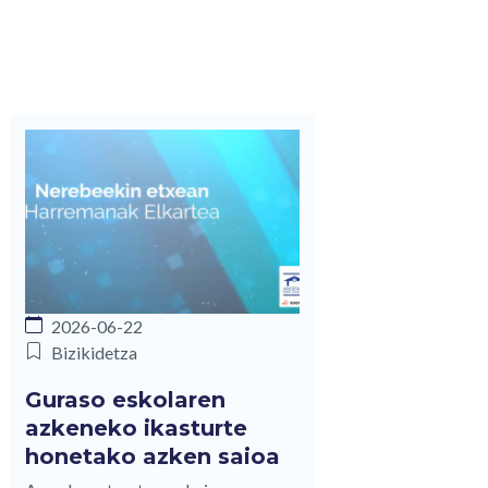
2026-06-22
Bizikidetza
Guraso eskolaren
azkeneko ikasturte
honetako azken saioa