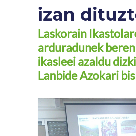
izan dituz
Laskorain Ikastola
arduradunek beren 
ikasleei azaldu dizk
Lanbide Azokari bisi