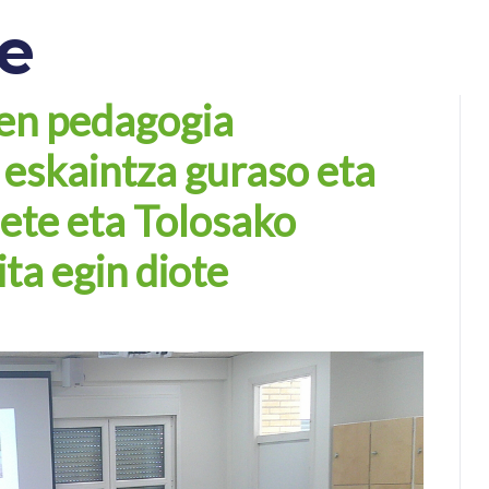
te
ren pedagogia
eskaintza guraso eta
iete eta Tolosako
ta egin diote