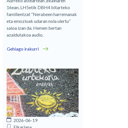
Aurreko asteartean ,ekainaren
16ean, LH5etik DBH4 bitarteko
familientzat “Nerabeen harremanak
eta emozioak udaran nola ulertu”
saioa izan da. Hemen bertan
azaldutakoa audio.
Gehiago irakurri
2026-06-19
Elkarlana