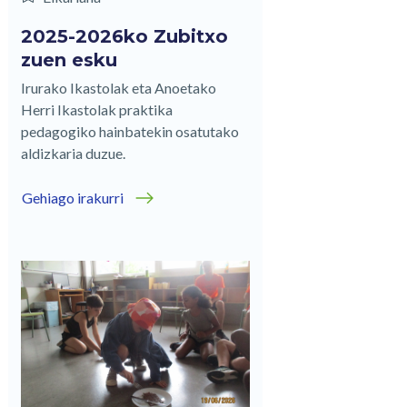
2025-2026ko Zubitxo
zuen esku
Irurako Ikastolak eta Anoetako
Herri Ikastolak praktika
pedagogiko hainbatekin osatutako
aldizkaria duzue.
Gehiago irakurri