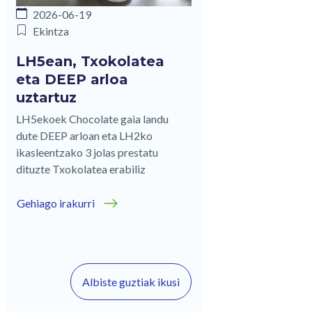
2026-06-19
Ekintza
LH5ean, Txokolatea
eta DEEP arloa
uztartuz
LH5ekoek Chocolate gaia landu
dute DEEP arloan eta LH2ko
ikasleentzako 3 jolas prestatu
dituzte Txokolatea erabiliz
Gehiago irakurri
Albiste guztiak ikusi