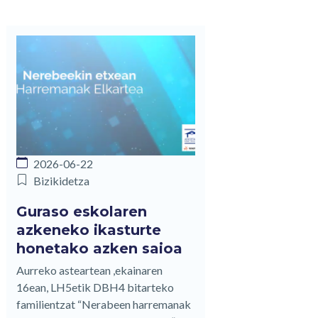
2026-06-22
Bizikidetza
Guraso eskolaren
azkeneko ikasturte
honetako azken saioa
Aurreko asteartean ,ekainaren
16ean, LH5etik DBH4 bitarteko
familientzat “Nerabeen harremanak