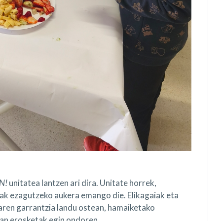
N!
unitatea lantzen ari dira. Unitate horrek,
ak ezagutzeko aukera emango die. Elikagaiak eta
aren garrantzia landu ostean, hamaiketako
tan erosketak egin ondoren.