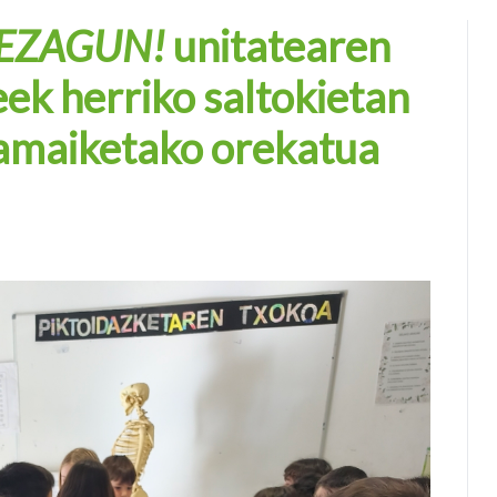
DEZAGUN!
unitatearen
eek herriko saltokietan
hamaiketako orekatua