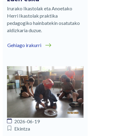
Irurako Ikastolak eta Anoetako
Herri Ikastolak praktika
pedagogiko hainbatekin osatutako
aldizkaria duzue.
Gehiago irakurri
2026-06-19
Ekintza