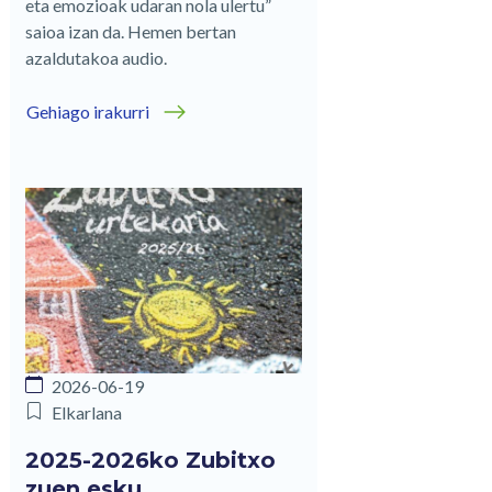
eta emozioak udaran nola ulertu”
saioa izan da. Hemen bertan
azaldutakoa audio.
Gehiago irakurri
2026-06-19
Elkarlana
2025-2026ko Zubitxo
zuen esku