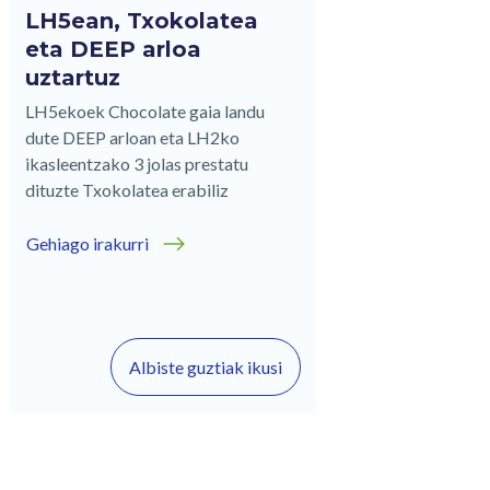
LH5ean, Txokolatea
eta DEEP arloa
uztartuz
LH5ekoek Chocolate gaia landu
dute DEEP arloan eta LH2ko
ikasleentzako 3 jolas prestatu
dituzte Txokolatea erabiliz
Gehiago irakurri
Albiste guztiak ikusi