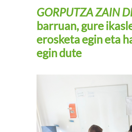
GORPUTZA ZAIN 
barruan, gure ikasl
erosketa egin eta 
egin dute