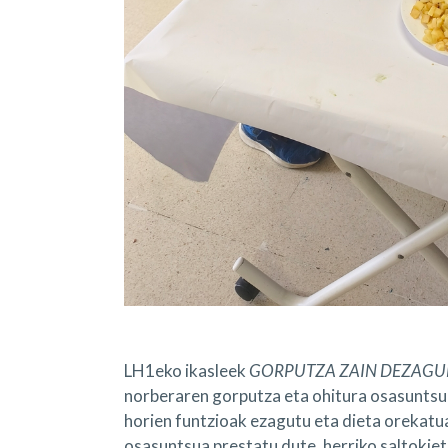
LH1eko ikasleek
GORPUTZA ZAIN DEZAGU
norberaren gorputza eta ohitura osasuntsu
horien funtzioak ezagutu eta dieta orekatu
osasuntsua prestatu dute, herriko saltokie