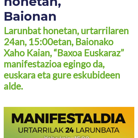
honetan,
Baionan
Larunbat honetan, urtarrilaren
24an, 15:00etan, Baionako
Xaho Kaian, “Baxoa Euskaraz”
manifestazioa egingo da,
euskara eta gure eskubideen
alde.