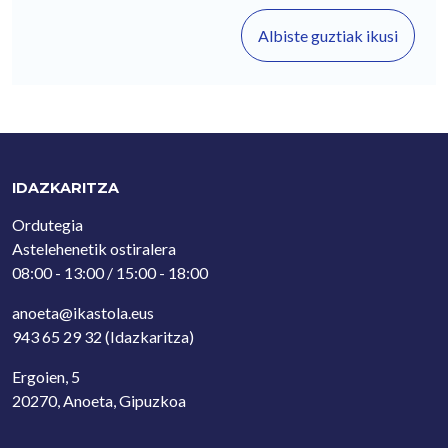
Albiste guztiak ikusi
IDAZKARITZA
Ordutegia
Astelehenetik ostiralera
08:00 - 13:00 / 15:00 - 18:00
anoeta@ikastola.eus
943 65 29 32
(Idazkaritza)
Ergoien, 5
20270, Anoeta, Gipuzkoa