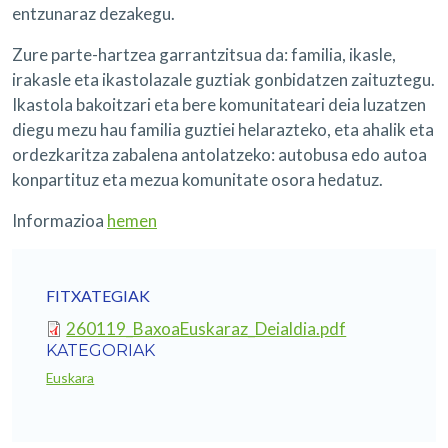
entzunaraz dezakegu.
Zure parte-hartzea garrantzitsua da: familia, ikasle,
irakasle eta ikastolazale guztiak gonbidatzen zaituztegu.
Ikastola bakoitzari eta bere komunitateari deia luzatzen
diegu mezu hau familia guztiei helarazteko, eta ahalik eta
ordezkaritza zabalena antolatzeko: autobusa edo autoa
konpartituz eta mezua komunitate osora hedatuz.
Informazioa
hemen
FITXATEGIAK
260119_BaxoaEuskaraz_Deialdia.pdf
KATEGORIAK
Euskara