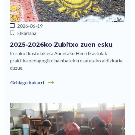
2026-06-19
Elkarlana
2025-2026ko Zubitxo zuen esku
Irurako Ikastolak eta Anoetako Herri Ikastolak
praktika pedagogiko hainbatekin osatutako aldizkaria
duzue.
Gehiago irakurri