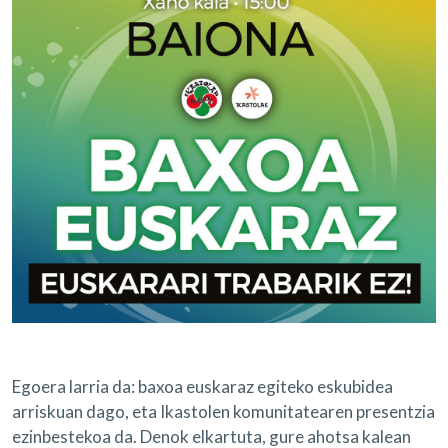
Egoera larria da: baxoa euskaraz egiteko eskubidea
arriskuan dago, eta Ikastolen komunitatearen presentzia
ezinbestekoa da. Denok elkartuta, gure ahotsa kalean