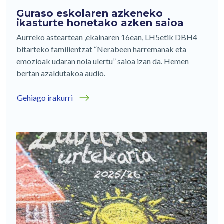
Guraso eskolaren azkeneko
ikasturte honetako azken saioa
Aurreko asteartean ,ekainaren 16ean, LH5etik DBH4
bitarteko familientzat “Nerabeen harremanak eta
emozioak udaran nola ulertu” saioa izan da. Hemen
bertan azaldutakoa audio.
Gehiago irakurri