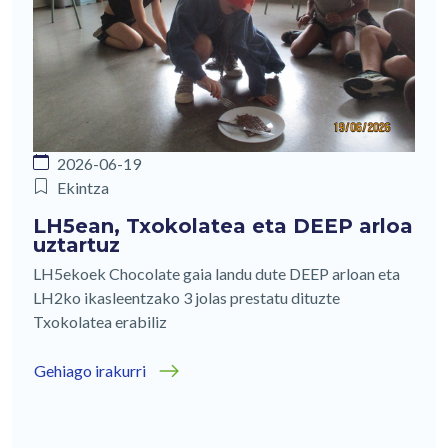
2026-06-19
Ekintza
LH5ean, Txokolatea eta DEEP arloa
uztartuz
LH5ekoek Chocolate gaia landu dute DEEP arloan eta
LH2ko ikasleentzako 3 jolas prestatu dituzte
Txokolatea erabiliz
Gehiago irakurri