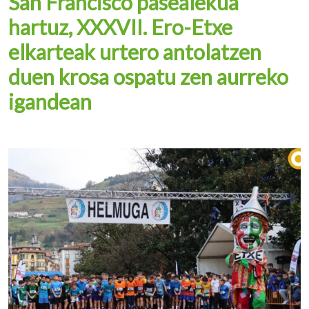
San Francisco pasealekua
hartuz, XXXVII. Ero-Etxe
elkarteak urtero antolatzen
duen krosa ospatu zen aurreko
igandean