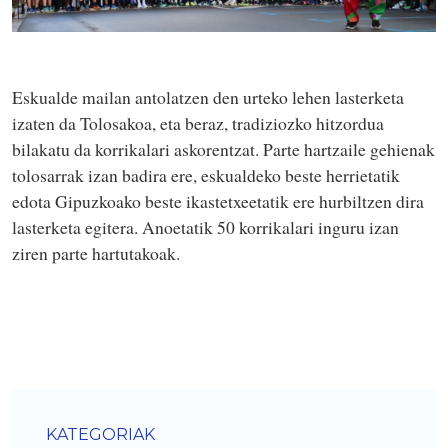
Eskualde mailan antolatzen den urteko lehen lasterketa
izaten da Tolosakoa, eta beraz, tradiziozko hitzordua
bilakatu da korrikalari askorentzat. Parte hartzaile gehienak
tolosarrak izan badira ere, eskualdeko beste herrietatik
edota Gipuzkoako beste ikastetxeetatik ere hurbiltzen dira
lasterketa egitera. Anoetatik 50 korrikalari inguru izan
ziren parte hartutakoak.
KATEGORIAK