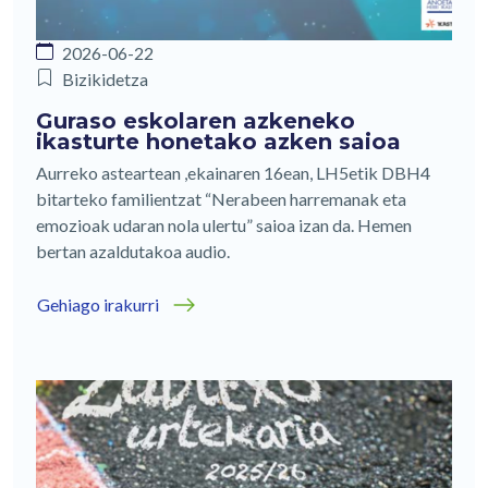
2026-06-22
Bizikidetza
Guraso eskolaren azkeneko
ikasturte honetako azken saioa
Aurreko asteartean ,ekainaren 16ean, LH5etik DBH4
bitarteko familientzat “Nerabeen harremanak eta
emozioak udaran nola ulertu” saioa izan da. Hemen
bertan azaldutakoa audio.
Gehiago irakurri