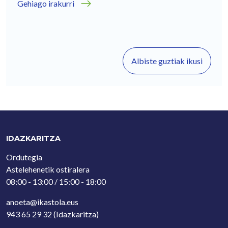
Gehiago irakurri
Albiste guztiak ikusi
IDAZKARITZA
Ordutegia
Astelehenetik ostiralera
08:00 - 13:00 / 15:00 - 18:00
anoeta@ikastola.eus
943 65 29 32
(Idazkaritza)