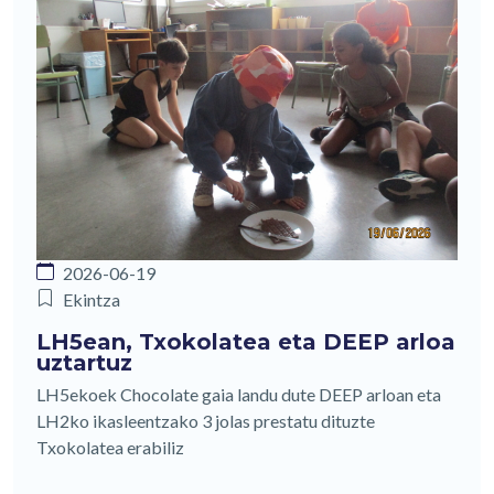
2026-06-19
Ekintza
LH5ean, Txokolatea eta DEEP arloa
uztartuz
LH5ekoek Chocolate gaia landu dute DEEP arloan eta
LH2ko ikasleentzako 3 jolas prestatu dituzte
Txokolatea erabiliz