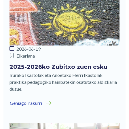
2026-06-19
Elkarlana
2025-2026ko Zubitxo zuen esku
Irurako Ikastolak eta Anoetako Herri Ikastolak
praktika pedagogiko hainbatekin osatutako aldizkaria
duzue.
Gehiago irakurri