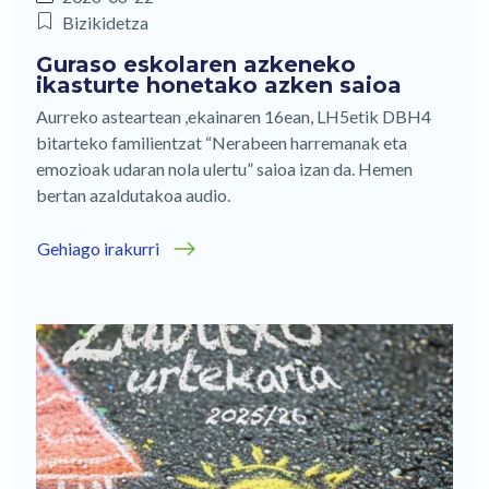
Bizikidetza
Guraso eskolaren azkeneko
ikasturte honetako azken saioa
Aurreko asteartean ,ekainaren 16ean, LH5etik DBH4
bitarteko familientzat “Nerabeen harremanak eta
emozioak udaran nola ulertu” saioa izan da. Hemen
bertan azaldutakoa audio.
Gehiago irakurri