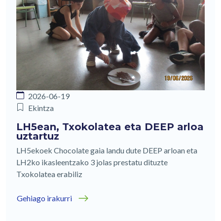
2026-06-19
Ekintza
LH5ean, Txokolatea eta DEEP arloa
uztartuz
LH5ekoek Chocolate gaia landu dute DEEP arloan eta
LH2ko ikasleentzako 3 jolas prestatu dituzte
Txokolatea erabiliz
Gehiago irakurri