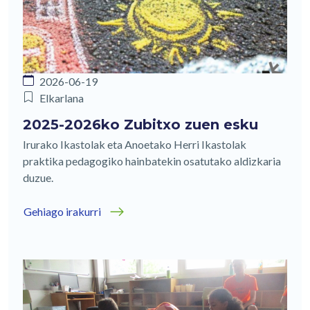
2026-06-19
Elkarlana
2025-2026ko Zubitxo zuen esku
Irurako Ikastolak eta Anoetako Herri Ikastolak
praktika pedagogiko hainbatekin osatutako aldizkaria
duzue.
Gehiago irakurri