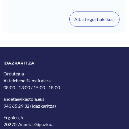
Albiste guztiak ikusi
IDAZKARITZA
Ordutegia
Astelehenetik ostiralera
08:00 - 13:00 / 15:00 - 18:00
anoeta@ikastola.eus
943 65 29 32
(Idazkaritza)
Ergoien, 5
20270, Anoeta, Gipuzkoa