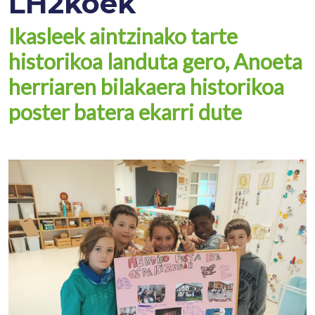
LH2koek
Ikasleek aintzinako tarte
historikoa landuta gero, Anoeta
herriaren bilakaera historikoa
poster batera ekarri dute