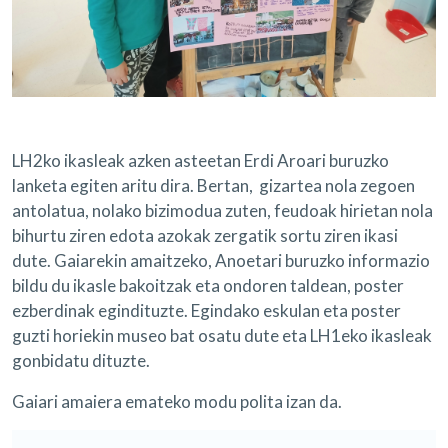
LH2ko ikasleak azken asteetan Erdi Aroari buruzko
lanketa egiten aritu dira. Bertan, gizartea nola zegoen
antolatua, nolako bizimodua zuten, feudoak hirietan nola
bihurtu ziren edota azokak zergatik sortu ziren ikasi
dute. Gaiarekin amaitzeko, Anoetari buruzko informazio
bildu du ikasle bakoitzak eta ondoren taldean, poster
ezberdinak egindituzte. Egindako eskulan eta poster
guzti horiekin museo bat osatu dute eta LH1eko ikasleak
gonbidatu dituzte.
Gaiari amaiera emateko modu polita izan da.