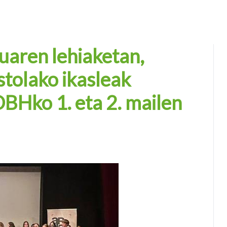
uaren lehiaketan,
stolako ikasleak
 DBHko 1. eta 2. mailen