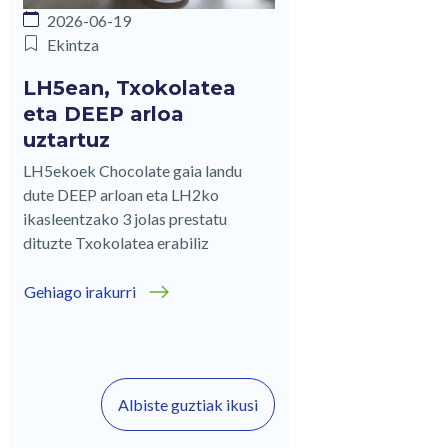
2026-06-19
Ekintza
LH5ean, Txokolatea
eta DEEP arloa
uztartuz
LH5ekoek Chocolate gaia landu
dute DEEP arloan eta LH2ko
ikasleentzako 3 jolas prestatu
dituzte Txokolatea erabiliz
Gehiago irakurri
Albiste guztiak ikusi