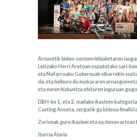
Arnasetik bideo-sormen lehiaketaren laugar
Leitzako Herri Aretoan ospatutako sari-ban
eta Nafarroako Gobernuak elkarrekin sust
da, eta helburu du euskararen arnasguneeta
eta euren hizkuntza ohituren inguruan gogo
DBH-ko 1. eta 2. mailako ikasleen kategori
Casting Anoeta, zergatik gu bideoa finalista
Zorionak gure ikasleei eta ea denon artean
Iturria
Ataria