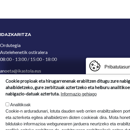
IDAZKARITZA
Ordutegia
Astelehenetik ostiralera
08:00 - 13:00 / 15:00 - 18:00
Pribatutasun
anoeta@ikastola.eus
943 65 29 32
(Idazkaritza)
Cookie propioak eta hirugarrenenak erabiltzen ditugu zure nabi
ahalbidetzeko, gure zerbitzuak aztertzeko eta helburu analitikoe
Ergoien, 5
nabigazio-datuak aztertuta.
Informazio gehiago
20270, Anoeta, Gipuzkoa
Analitikoak
Cookie-n arduradunari, lotuta dauden web orrien erabiltzaileen por
eta azterketa egitea ahalbidetzen dioten cookieak dira. Mota hone
bildutako informazioa webgunearen jarduera neurtzeko eta erabiltz