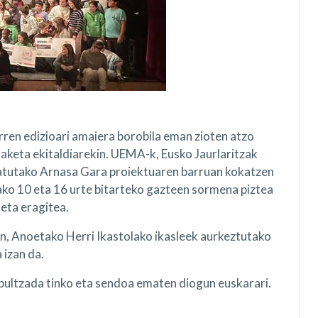
ren edizioari amaiera borobila eman zioten atzo
aketa ekitaldiarekin. UEMA-k, Eusko Jaurlaritzak
atutako Arnasa Gara proiektuaren barruan kokatzen
ko 10 eta 16 urte bitarteko gazteen sormena piztea
eta eragitea.
an, Anoetako Herri Ikastolako ikasleek aurkeztutako
 izan da.
 bultzada tinko eta sendoa ematen diogun euskarari.