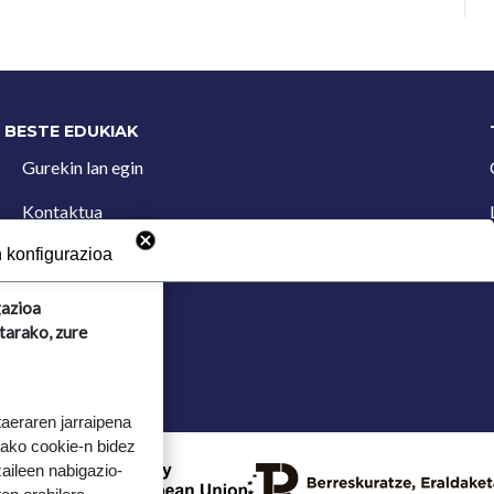
BESTE EDUKIAK
Gurekin lan egin
Kontaktua
Iradokizun postontzia
 konfigurazioa
gazioa
tarako, zure
taeraren jarraipena
tako cookie-n bidez
aileen nabigazio-