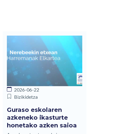
2026-06-22
Bizikidetza
Guraso eskolaren
azkeneko ikasturte
honetako azken saioa