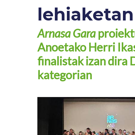
lehiaketan
Arnasa Gara
proiekt
Anoetako Herri Ika
finalistak izan dira
kategorian