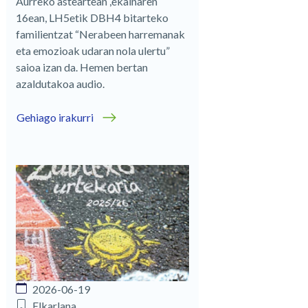
Aurreko asteartean ,ekainaren
16ean, LH5etik DBH4 bitarteko
familientzat “Nerabeen harremanak
eta emozioak udaran nola ulertu”
saioa izan da. Hemen bertan
azaldutakoa audio.
Gehiago irakurri
2026-06-19
Elkarlana