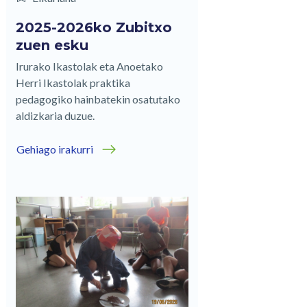
2025-2026ko Zubitxo
zuen esku
Irurako Ikastolak eta Anoetako
Herri Ikastolak praktika
pedagogiko hainbatekin osatutako
aldizkaria duzue.
Gehiago irakurri