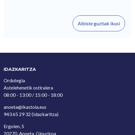
Albiste guztiak ikusi
IDAZKARITZA
Ordutegia
Astelehenetik ostiralera
08:00 - 13:00 / 15:00 - 18:00
anoeta@ikastola.eus
943 65 29 32
(Idazkaritza)
Ergoien, 5
20270, Anoeta, Gipuzkoa