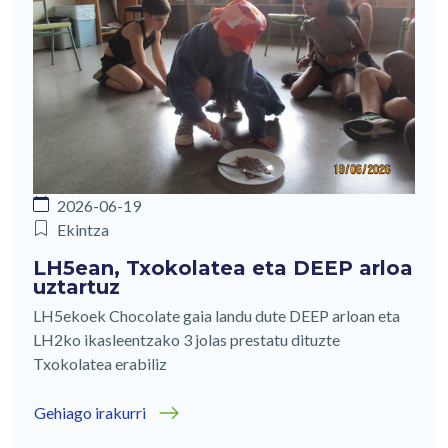
2026-06-19
Ekintza
LH5ean, Txokolatea eta DEEP arloa
uztartuz
LH5ekoek Chocolate gaia landu dute DEEP arloan eta
LH2ko ikasleentzako 3 jolas prestatu dituzte
Txokolatea erabiliz
Gehiago irakurri