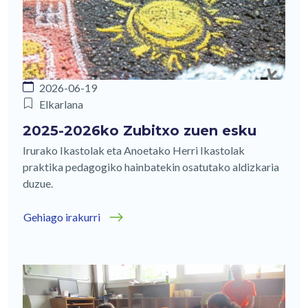
2026-06-19
Elkarlana
2025-2026ko Zubitxo zuen esku
Irurako Ikastolak eta Anoetako Herri Ikastolak
praktika pedagogiko hainbatekin osatutako aldizkaria
duzue.
Gehiago irakurri