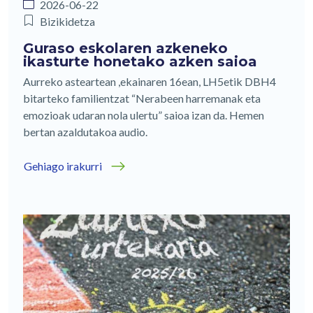
2026-06-22
Bizikidetza
Guraso eskolaren azkeneko
ikasturte honetako azken saioa
Aurreko asteartean ,ekainaren 16ean, LH5etik DBH4
bitarteko familientzat “Nerabeen harremanak eta
emozioak udaran nola ulertu” saioa izan da. Hemen
bertan azaldutakoa audio.
Gehiago irakurri