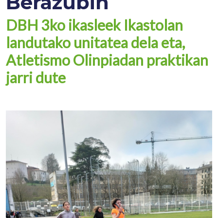
Berazubin
DBH 3ko ikasleek Ikastolan
landutako unitatea dela eta,
Atletismo Olinpiadan praktikan
jarri dute