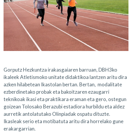
Gorputz Hezkuntza irakasgaiaren barruan, DBH3ko
ikaleek Atletismoko unitate didaktikoa lantzen aritu dira
azken hilabetean Ikastolan bertan. Bertan, modalitate
ezberdinetako probak eta bakoitzaren ezaugarri
teknikoak ikasi eta praktikara eraman eta gero, ostegun
goizean Tolosako Berazubi estadiora hurbildu eta aldez
aurretik antolatutako Olinpiadak ospatu dituzte.
Ikasleak serio eta motibatuta aritu dira horrelako gune
erakargarrian.