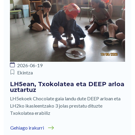
2026-06-19
Ekintza
LH5ean, Txokolatea eta DEEP arloa
uztartuz
LH5ekoek Chocolate gaia landu dute DEEP arloan eta
LH2ko ikasleentzako 3 jolas prestatu dituzte
Txokolatea erabiliz
Gehiago irakurri