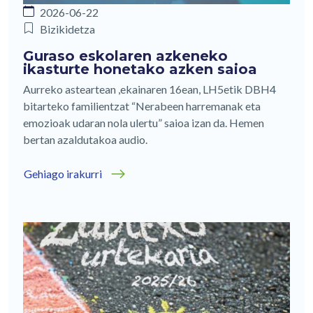
2026-06-22
Bizikidetza
Guraso eskolaren azkeneko
ikasturte honetako azken saioa
Aurreko asteartean ,ekainaren 16ean, LH5etik DBH4
bitarteko familientzat “Nerabeen harremanak eta
emozioak udaran nola ulertu” saioa izan da. Hemen
bertan azaldutakoa audio.
Gehiago irakurri