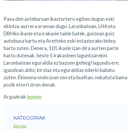
Pasa den asteburuan ikasturtero egiten dugun eski
ekintza aurrera eraman dugu. Larunbatean, LH6 eta
DBHko ikasle eta irakasle talde batek, goizean goiz
autobusa hartu eta Aretteko eski estaziorako bidea
hartu zuten. Denera, 101 ikasle izan dira aurten parte
hartu dutenak, beste 5 irakasleen laguntzarekin.
Larunbatean eguraldia ez bazuen gehiegi lagundu ere,
igandean aldiz, kirolaz eta eguraldiaz ederki baliatu
zuten. Ekimena ondo joan zen eta bueltan, nekatuta baina
pozik etorri ziren denak.
Argazkiak
hemen
KATEGORIAK
Ekintza