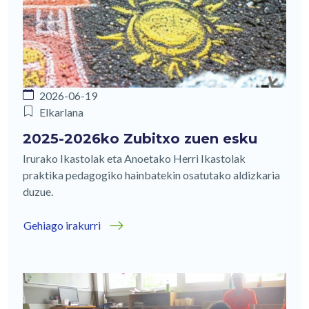
2026-06-19
Elkarlana
2025-2026ko Zubitxo zuen esku
Irurako Ikastolak eta Anoetako Herri Ikastolak
praktika pedagogiko hainbatekin osatutako aldizkaria
duzue.
Gehiago irakurri