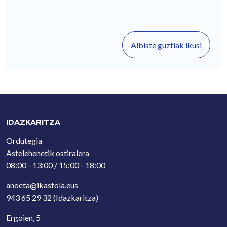
Albiste guztiak ikusi
IDAZKARITZA
Ordutegia
Astelehenetik ostiralera
08:00 - 13:00 / 15:00 - 18:00
anoeta@ikastola.eus
943 65 29 32
(Idazkaritza)
Ergoien, 5