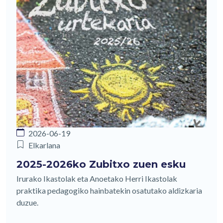
2026-06-19
Elkarlana
2025-2026ko Zubitxo zuen esku
Irurako Ikastolak eta Anoetako Herri Ikastolak
praktika pedagogiko hainbatekin osatutako aldizkaria
duzue.