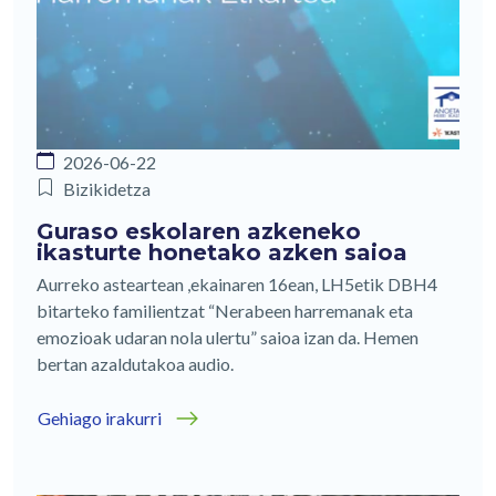
2026-06-22
Bizikidetza
Guraso eskolaren azkeneko
ikasturte honetako azken saioa
Aurreko asteartean ,ekainaren 16ean, LH5etik DBH4
bitarteko familientzat “Nerabeen harremanak eta
emozioak udaran nola ulertu” saioa izan da. Hemen
bertan azaldutakoa audio.
Gehiago irakurri