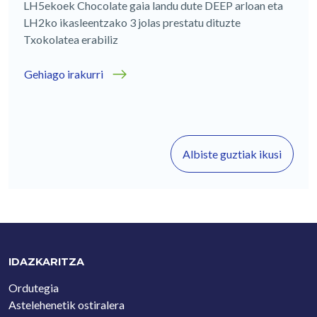
LH5ekoek Chocolate gaia landu dute DEEP arloan eta
LH2ko ikasleentzako 3 jolas prestatu dituzte
Txokolatea erabiliz
Gehiago irakurri
Albiste guztiak ikusi
IDAZKARITZA
Ordutegia
Astelehenetik ostiralera