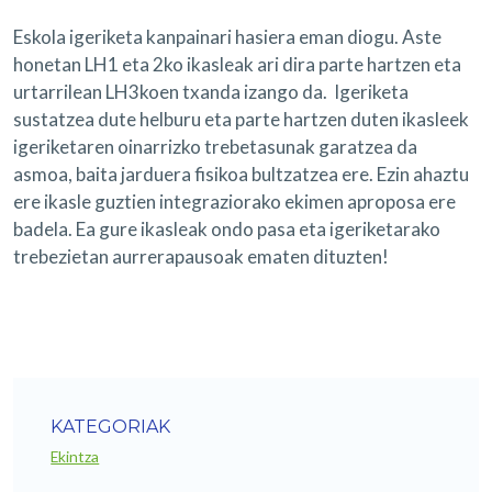
Eskola igeriketa kanpainari hasiera eman diogu. Aste
honetan LH1 eta 2ko ikasleak ari dira parte hartzen eta
urtarrilean LH3koen txanda izango da. Igeriketa
sustatzea dute helburu eta parte hartzen duten ikasleek
igeriketaren oinarrizko trebetasunak garatzea da
asmoa, baita jarduera fisikoa bultzatzea ere. Ezin ahaztu
ere ikasle guztien integraziorako ekimen aproposa ere
badela. Ea gure ikasleak ondo pasa eta igeriketarako
trebezietan aurrerapausoak ematen dituzten!
KATEGORIAK
Ekintza