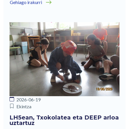
Gehiago irakurri
2026-06-19
Ekintza
LH5ean, Txokolatea eta DEEP arloa
uztartuz