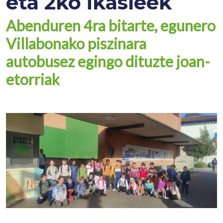
eta 2ko ikasleek
Abenduren 4ra bitarte, egunero
Villabonako piszinara
autobusez egingo dituzte joan-
etorriak