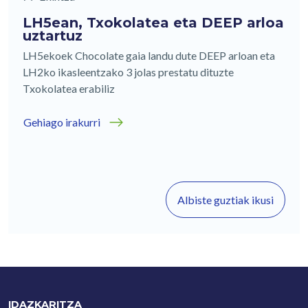
LH5ean, Txokolatea eta DEEP arloa
uztartuz
LH5ekoek Chocolate gaia landu dute DEEP arloan eta
LH2ko ikasleentzako 3 jolas prestatu dituzte
Txokolatea erabiliz
Gehiago irakurri
Albiste guztiak ikusi
IDAZKARITZA