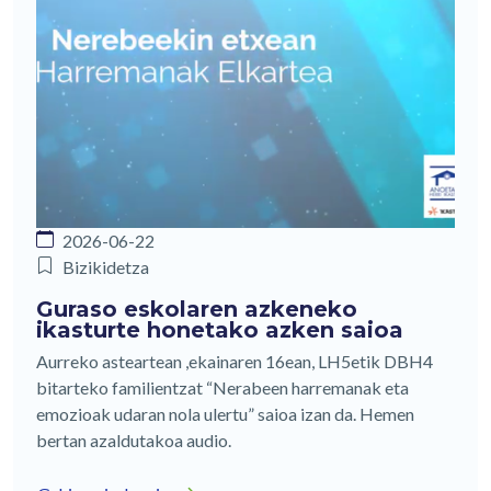
2026-06-22
Bizikidetza
Guraso eskolaren azkeneko
ikasturte honetako azken saioa
Aurreko asteartean ,ekainaren 16ean, LH5etik DBH4
bitarteko familientzat “Nerabeen harremanak eta
emozioak udaran nola ulertu” saioa izan da. Hemen
bertan azaldutakoa audio.