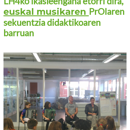
LH4ko ikasleengana etorri dira,
PrOIaren
euskal musikaren
sekuentzia didaktikoaren
barruan