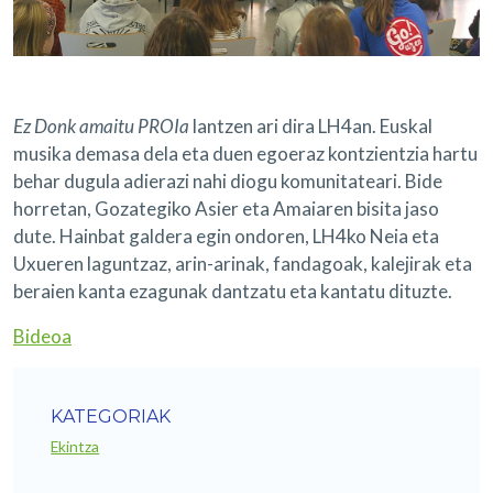
Ez Donk amaitu PROIa
lantzen ari dira LH4an. Euskal
musika demasa dela eta duen egoeraz kontzientzia hartu
behar dugula adierazi nahi diogu komunitateari. Bide
horretan, Gozategiko Asier eta Amaiaren bisita jaso
dute. Hainbat galdera egin ondoren, LH4ko Neia eta
Uxueren laguntzaz, arin-arinak, fandagoak, kalejirak eta
beraien kanta ezagunak dantzatu eta kantatu dituzte.
Bideoa
KATEGORIAK
Ekintza