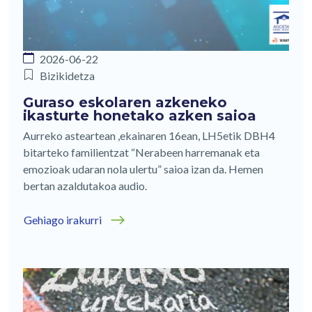
2026-06-22
Bizikidetza
Guraso eskolaren azkeneko
ikasturte honetako azken saioa
Aurreko asteartean ,ekainaren 16ean, LH5etik DBH4
bitarteko familientzat “Nerabeen harremanak eta
emozioak udaran nola ulertu” saioa izan da. Hemen
bertan azaldutakoa audio.
Gehiago irakurri