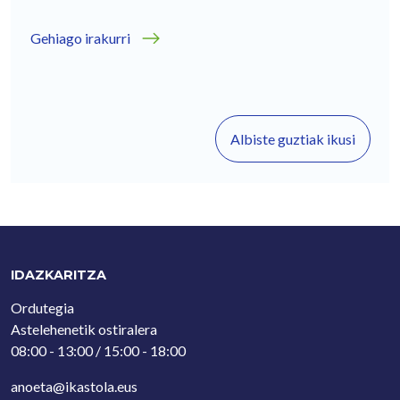
Gehiago irakurri
Albiste guztiak ikusi
IDAZKARITZA
Ordutegia
Astelehenetik ostiralera
08:00 - 13:00 / 15:00 - 18:00
anoeta@ikastola.eus