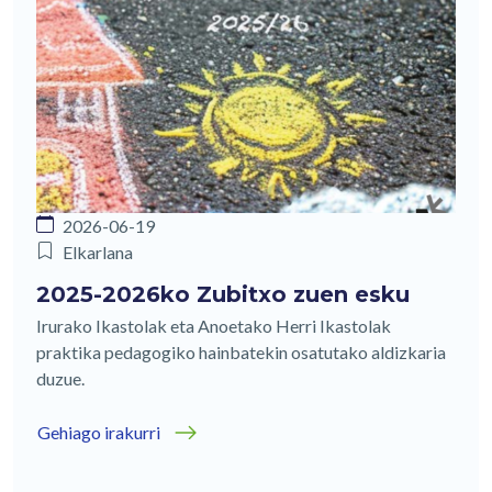
2026-06-19
Elkarlana
2025-2026ko Zubitxo zuen esku
Irurako Ikastolak eta Anoetako Herri Ikastolak
praktika pedagogiko hainbatekin osatutako aldizkaria
duzue.
Gehiago irakurri