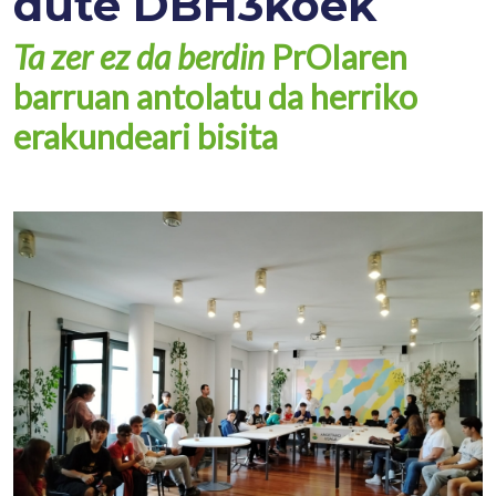
dute DBH3koek
Ta zer ez da berdin
PrOIaren
barruan antolatu da herriko
erakundeari bisita