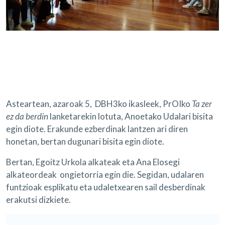
Asteartean, azaroak 5, DBH3ko ikasleek, PrOIko
Ta zer
ez da berdin
lanketarekin lotuta, Anoetako Udalari bisita
egin diote. Erakunde ezberdinak lantzen ari diren
honetan, bertan dugunari bisita egin diote.
Bertan, Egoitz Urkola alkateak eta Ana Elosegi
alkateordeak ongietorria egin die. Segidan, udalaren
funtzioak esplikatu eta udaletxearen sail desberdinak
erakutsi dizkiete.