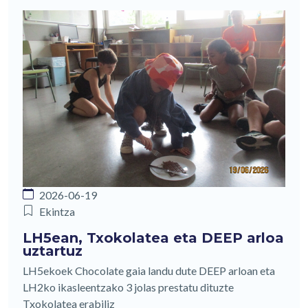
2026-06-19
Ekintza
LH5ean, Txokolatea eta DEEP arloa
uztartuz
LH5ekoek Chocolate gaia landu dute DEEP arloan eta
LH2ko ikasleentzako 3 jolas prestatu dituzte
Txokolatea erabiliz