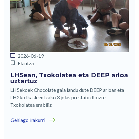
2026-06-19
Ekintza
LH5ean, Txokolatea eta DEEP arloa
uztartuz
LH5ekoek Chocolate gaia landu dute DEEP arloan eta
LH2ko ikasleentzako 3 jolas prestatu dituzte
Txokolatea erabiliz
Gehiago irakurri