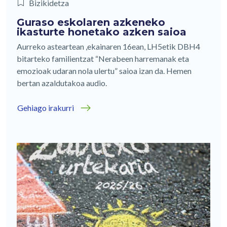
Bizikidetza
Guraso eskolaren azkeneko
ikasturte honetako azken saioa
Aurreko asteartean ,ekainaren 16ean, LH5etik DBH4
bitarteko familientzat “Nerabeen harremanak eta
emozioak udaran nola ulertu” saioa izan da. Hemen
bertan azaldutakoa audio.
Gehiago irakurri