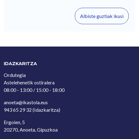
Albiste guztiak ikusi
IDAZKARITZA
Ordutegia
Astelehenetik ostiralera
08:00 - 13:00 / 15:00 - 18:00
anoeta@ikastola.eus
943 65 29 32
(Idazkaritza)
Ergoien, 5
20270, Anoeta, Gipuzkoa