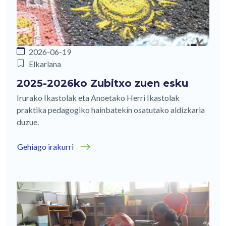
2026-06-19
Elkarlana
2025-2026ko Zubitxo zuen esku
Irurako Ikastolak eta Anoetako Herri Ikastolak
praktika pedagogiko hainbatekin osatutako aldizkaria
duzue.
Gehiago irakurri