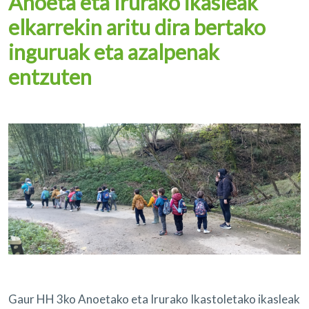
Anoeta eta Irurako ikasleak
elkarrekin aritu dira bertako
inguruak eta azalpenak
entzuten
Gaur HH 3ko Anoetako eta Irurako Ikastoletako ikasleak