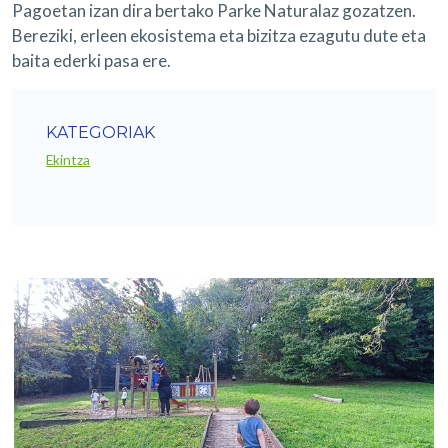
Pagoetan izan dira bertako Parke Naturalaz gozatzen.
Bereziki, erleen ekosistema eta bizitza ezagutu dute eta
baita ederki pasa ere.
KATEGORIAK
Ekintza