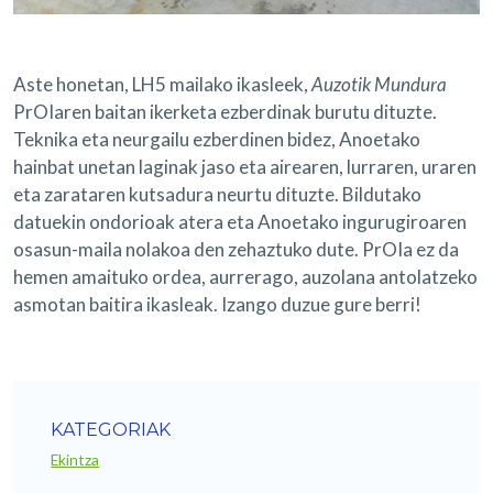
Aste honetan, LH5 mailako ikasleek,
Auzotik Mundura
PrOIaren baitan ikerketa ezberdinak burutu dituzte.
Teknika eta neurgailu ezberdinen bidez, Anoetako
hainbat unetan laginak jaso eta airearen, lurraren, uraren
eta zarataren kutsadura neurtu dituzte. Bildutako
datuekin ondorioak atera eta Anoetako ingurugiroaren
osasun-maila nolakoa den zehaztuko dute. PrOIa ez da
hemen amaituko ordea, aurrerago, auzolana antolatzeko
asmotan baitira ikasleak. Izango duzue gure berri!
KATEGORIAK
Ekintza