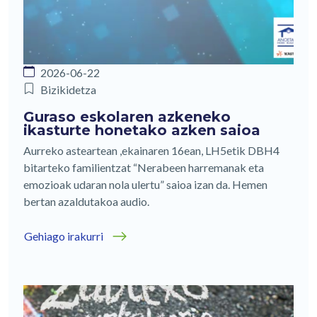
2026-06-22
Bizikidetza
Guraso eskolaren azkeneko
ikasturte honetako azken saioa
Aurreko asteartean ,ekainaren 16ean, LH5etik DBH4
bitarteko familientzat “Nerabeen harremanak eta
emozioak udaran nola ulertu” saioa izan da. Hemen
bertan azaldutakoa audio.
Gehiago irakurri