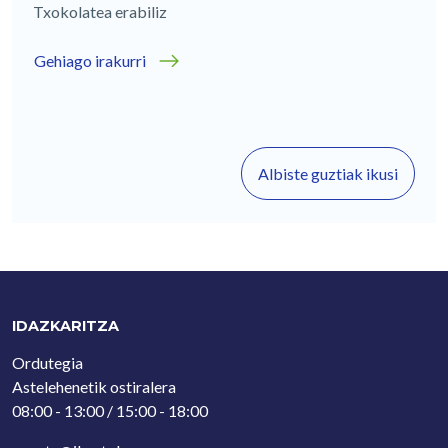
Txokolatea erabiliz
Gehiago irakurri
Albiste guztiak ikusi
IDAZKARITZA
Ordutegia
Astelehenetik ostiralera
08:00 - 13:00 / 15:00 - 18:00