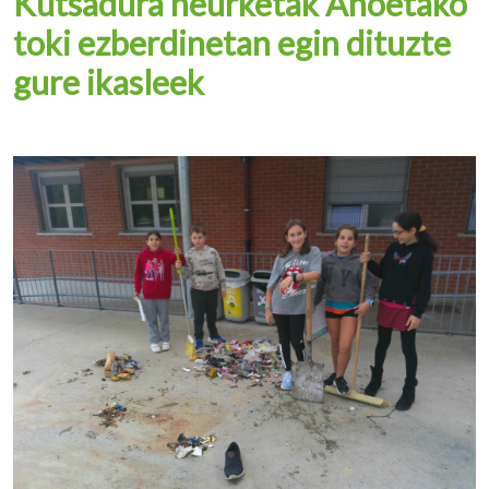
Kutsadura neurketak Anoetako
toki ezberdinetan egin dituzte
gure ikasleek