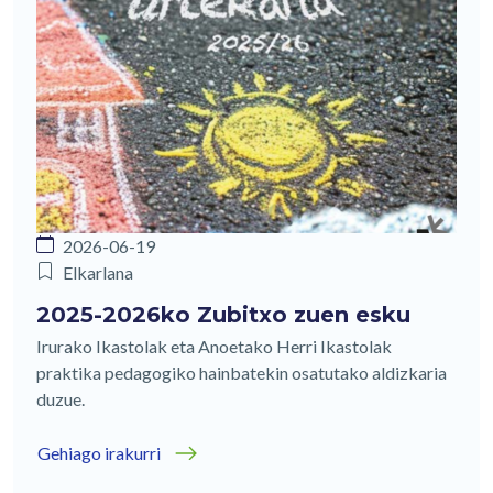
2026-06-19
Elkarlana
2025-2026ko Zubitxo zuen esku
Irurako Ikastolak eta Anoetako Herri Ikastolak
praktika pedagogiko hainbatekin osatutako aldizkaria
duzue.
Gehiago irakurri