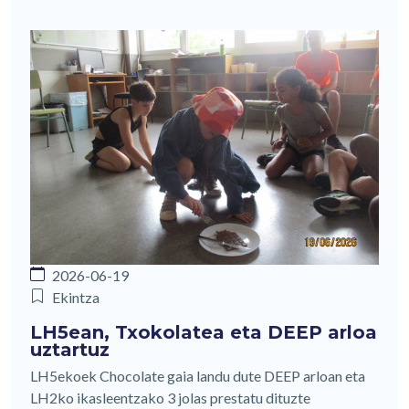
2026-06-19
Ekintza
LH5ean, Txokolatea eta DEEP arloa
uztartuz
LH5ekoek Chocolate gaia landu dute DEEP arloan eta
LH2ko ikasleentzako 3 jolas prestatu dituzte